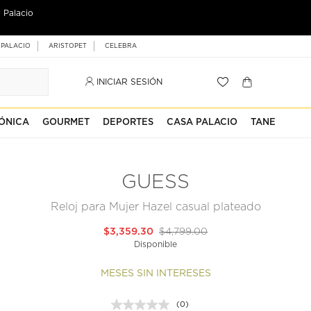
 Palacio
 PALACIO
ARISTOPET
CELEBRA
INICIAR SESIÓN
ÓNICA
GOURMET
DEPORTES
CASA PALACIO
TANE
GUESS
Reloj para Mujer Hazel casual plateado
$3,359.30
$4,799.00
Disponible
MESES SIN INTERESES
(0)
Sin