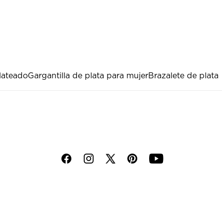
lateado
Gargantilla de plata para mujer
Brazalete de plata
f
i
p
y