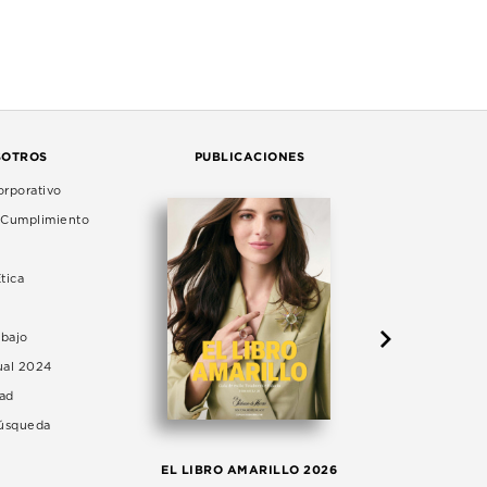
SOTROS
PUBLICACIONES
rporativo
e Cumplimiento
tica
abajo
ual 2024
dad
Búsqueda
LA 
EL LIBRO AMARILLO 2026
AG