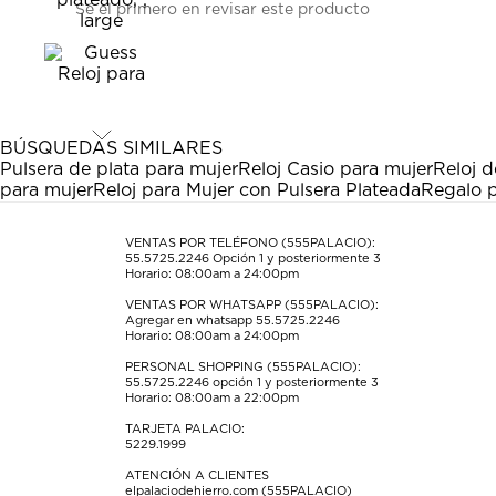
Sé el primero en revisar este producto
para
para
para
para
para
calificar
calificar
calificar
calificar
calificar
el
el
el
el
el
artículo
artículo
artículo
artículo
artículo
con
con
con
con
con
1
2
3
4
5
estrella
estrellas.
estrellas.
estrellas.
estrellas.
BÚSQUEDAS SIMILARES
Esta
Esta
Esta
Esta
Esta
Pulsera de plata para mujer
Reloj Casio para mujer
Reloj d
acción
acción
acción
acción
acción
para mujer
Reloj para Mujer con Pulsera Plateada
Regalo p
abrirá
abrirá
abrirá
abrirá
abrirá
el
el
el
el
el
formulario
formulario
formulario
formulario
formulario
VENTAS POR TELÉFONO (555PALACIO):
55.5725.2246
Opción 1 y posteriormente 3
de
de
de
de
de
Horario: 08:00am a 24:00pm
envío.
envío.
envío.
envío.
envío.
VENTAS POR WHATSAPP (555PALACIO):
Agregar en whatsapp 55.5725.2246
Horario: 08:00am a 24:00pm
PERSONAL SHOPPING (555PALACIO):
55.5725.2246
opción 1 y posteriormente 3
Horario: 08:00am a 22:00pm
TARJETA PALACIO:
5229.1999
ATENCIÓN A CLIENTES
elpalaciodehierro.com (555PALACIO)