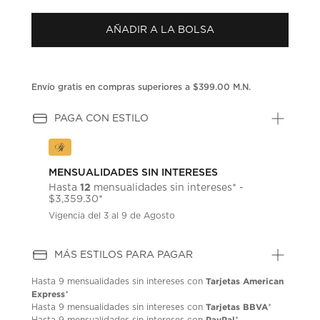
puntuación.
Enlace
AÑADIR A LA BOLSA
en
la
misma
página.
Envío gratis en compras superiores a $399.00 M.N.
PAGA CON ESTILO
MENSUALIDADES SIN INTERESES
12
Hasta
mensualidades sin intereses* -
$3,359.30*
Vigencia del 3 al 9 de Agosto
MÁS ESTILOS PARA PAGAR
Tarjetas American
Hasta
9 mensualidades
sin intereses con
Express
*
Tarjetas BBVA
Hasta
9 mensualidades
sin intereses con
*
PayPal
Hasta
9 mensualidades
sin intereses con
*