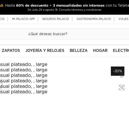
AS
60% de descuento
3 mensualidades sin intereses
. Hasta
+
con tu Tarjeta
De Julio 24 a agosto 16. Consulta términos y condiciones
CIO
MI PALACIO APP
SEGUROS PALACIO
GASTRONOMÍA PALACIO
VIAJES
ZAPATOS
JOYERÍA Y RELOJES
BELLEZA
HOGAR
ELECTR
-30%