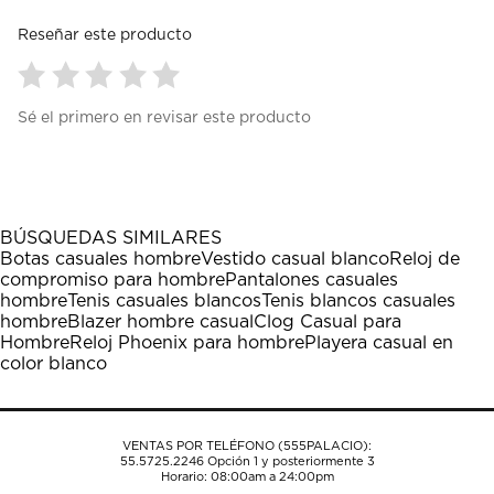
Reseñar este producto
Seleccionar
Seleccionar
Seleccionar
Seleccionar
Seleccionar
Sé el primero en revisar este producto
para
para
para
para
para
calificar
calificar
calificar
calificar
calificar
el
el
el
el
el
artículo
artículo
artículo
artículo
artículo
con
con
con
con
con
1
2
3
4
5
BÚSQUEDAS SIMILARES
estrella
estrellas.
estrellas.
estrellas.
estrellas.
Botas casuales hombre
Vestido casual blanco
Reloj de
Esta
Esta
Esta
Esta
Esta
compromiso para hombre
Pantalones casuales
acción
acción
acción
acción
acción
hombre
Tenis casuales blancos
Tenis blancos casuales
abrirá
abrirá
abrirá
abrirá
abrirá
hombre
Blazer hombre casual
Clog Casual para
el
el
el
el
el
Hombre
Reloj Phoenix para hombre
Playera casual en
formulario
formulario
formulario
formulario
formulario
color blanco
de
de
de
de
de
envío.
envío.
envío.
envío.
envío.
VENTAS POR TELÉFONO (555PALACIO):
55.5725.2246
Opción 1 y posteriormente 3
Horario: 08:00am a 24:00pm