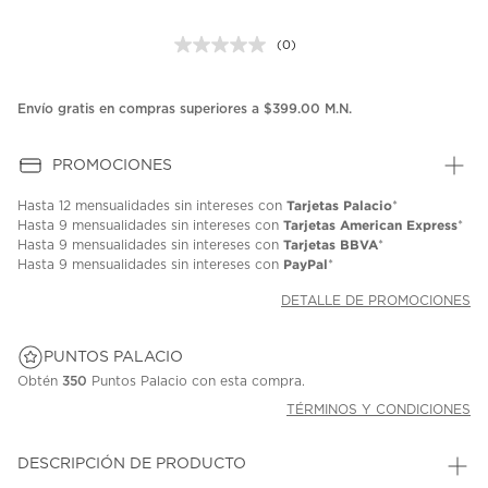
(0)
Sin
puntuación.
Enlace
en
Envío gratis en compras superiores a $399.00 M.N.
la
misma
página.
PROMOCIONES
Tarjetas Palacio
Hasta
12 mensualidades
sin intereses con
*
Tarjetas American Express
Hasta
9 mensualidades
sin intereses con
*
Tarjetas BBVA
Hasta
9 mensualidades
sin intereses con
*
PayPal
Hasta
9 mensualidades
sin intereses con
*
DETALLE DE PROMOCIONES
PUNTOS PALACIO
Obtén
350
Puntos Palacio con esta compra.
TÉRMINOS Y CONDICIONES
DESCRIPCIÓN DE PRODUCTO