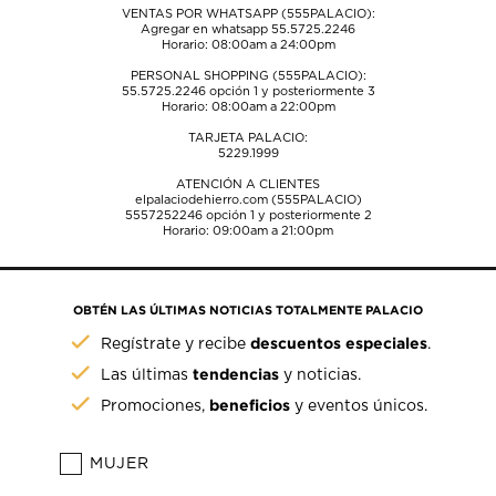
VENTAS POR WHATSAPP (555PALACIO):
Agregar en whatsapp 55.5725.2246
Horario: 08:00am a 24:00pm
PERSONAL SHOPPING (555PALACIO):
55.5725.2246
opción 1 y posteriormente 3
Horario: 08:00am a 22:00pm
TARJETA PALACIO:
5229.1999
ATENCIÓN A CLIENTES
elpalaciodehierro.com (555PALACIO)
5557252246
opción 1 y posteriormente 2
Horario: 09:00am a 21:00pm
OBTÉN LAS ÚLTIMAS NOTICIAS TOTALMENTE PALACIO
descuentos especiales
Regístrate y recibe
.
tendencias
Las últimas
y noticias.
beneficios
Promociones,
y eventos únicos.
MUJER