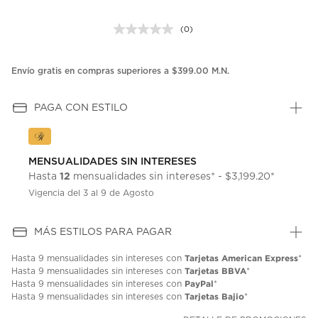
(0)
Sin
puntuación.
Enlace
en
Envío gratis en compras superiores a $399.00 M.N.
la
misma
página.
PAGA CON ESTILO
MENSUALIDADES SIN INTERESES
12
Hasta
mensualidades sin intereses* - $3,199.20*
Vigencia del 3 al 9 de Agosto
MÁS ESTILOS PARA PAGAR
Tarjetas American Express
Hasta
9 mensualidades
sin intereses con
*
Tarjetas BBVA
Hasta
9 mensualidades
sin intereses con
*
PayPal
Hasta
9 mensualidades
sin intereses con
*
Tarjetas Bajio
Hasta
9 mensualidades
sin intereses con
*