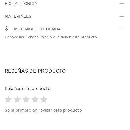
FICHA TÉCNICA
MATERIALES
DISPONIBLE EN TIENDA
Conoce las Tiendas Palacio que tienen este producto.
RESEÑAS DE PRODUCTO
Reseñar este producto
Seleccionar
Seleccionar
Seleccionar
Seleccionar
Seleccionar
Sé el primero en revisar este producto
para
para
para
para
para
calificar
calificar
calificar
calificar
calificar
el
el
el
el
el
artículo
artículo
artículo
artículo
artículo