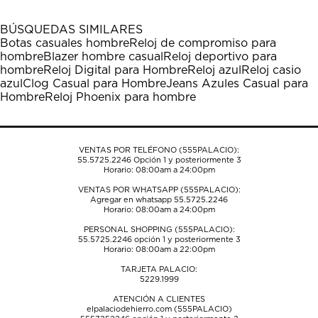
con
con
con
con
con
1
2
3
4
5
BÚSQUEDAS SIMILARES
estrella
estrellas.
estrellas.
estrellas.
estrellas.
Botas casuales hombre
Reloj de compromiso para
Esta
Esta
Esta
Esta
Esta
hombre
Blazer hombre casual
Reloj deportivo para
acción
acción
acción
acción
acción
hombre
Reloj Digital para Hombre
Reloj azul
Reloj casio
abrirá
abrirá
abrirá
abrirá
abrirá
azul
Clog Casual para Hombre
Jeans Azules Casual para
el
el
el
el
el
Hombre
Reloj Phoenix para hombre
formulario
formulario
formulario
formulario
formulario
de
de
de
de
de
envío.
envío.
envío.
envío.
envío.
VENTAS POR TELÉFONO (555PALACIO):
55.5725.2246
Opción 1 y posteriormente 3
Horario: 08:00am a 24:00pm
VENTAS POR WHATSAPP (555PALACIO):
Agregar en whatsapp 55.5725.2246
Horario: 08:00am a 24:00pm
PERSONAL SHOPPING (555PALACIO):
55.5725.2246
opción 1 y posteriormente 3
Horario: 08:00am a 22:00pm
TARJETA PALACIO:
5229.1999
ATENCIÓN A CLIENTES
elpalaciodehierro.com (555PALACIO)