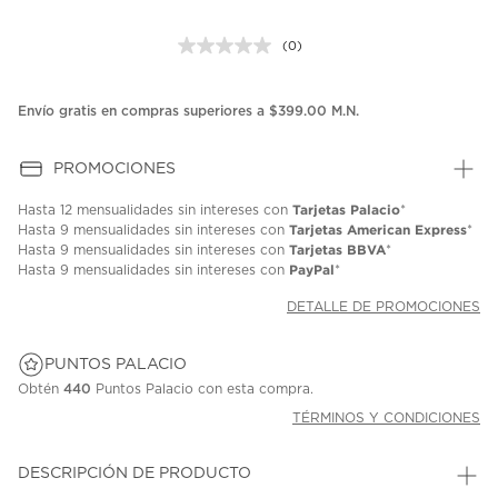
(0)
Sin
puntuación.
Enlace
en
Envío gratis en compras superiores a $399.00 M.N.
la
misma
página.
PROMOCIONES
Tarjetas Palacio
Hasta
12 mensualidades
sin intereses con
*
Tarjetas American Express
Hasta
9 mensualidades
sin intereses con
*
Tarjetas BBVA
Hasta
9 mensualidades
sin intereses con
*
PayPal
Hasta
9 mensualidades
sin intereses con
*
DETALLE DE PROMOCIONES
PUNTOS PALACIO
Obtén
440
Puntos Palacio con esta compra.
TÉRMINOS Y CONDICIONES
DESCRIPCIÓN DE PRODUCTO