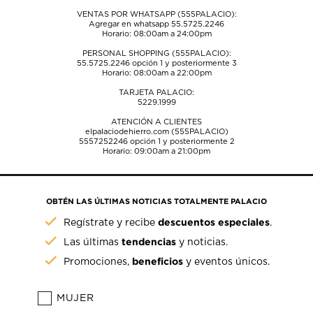
VENTAS POR WHATSAPP (555PALACIO):
Agregar en whatsapp 55.5725.2246
Horario: 08:00am a 24:00pm
PERSONAL SHOPPING (555PALACIO):
55.5725.2246
opción 1 y posteriormente 3
Horario: 08:00am a 22:00pm
TARJETA PALACIO:
5229.1999
ATENCIÓN A CLIENTES
elpalaciodehierro.com (555PALACIO)
5557252246
opción 1 y posteriormente 2
Horario: 09:00am a 21:00pm
OBTÉN LAS ÚLTIMAS NOTICIAS TOTALMENTE PALACIO
descuentos especiales
Regístrate y recibe
.
tendencias
Las últimas
y noticias.
beneficios
Promociones,
y eventos únicos.
MUJER