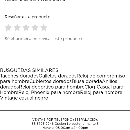
Reseñar este producto
Seleccionar
Seleccionar
Seleccionar
Seleccionar
Seleccionar
Sé el primero en revisar este producto
para
para
para
para
para
calificar
calificar
calificar
calificar
calificar
el
el
el
el
el
artículo
artículo
artículo
artículo
artículo
con
con
con
con
con
1
2
3
4
5
BÚSQUEDAS SIMILARES
estrella
estrellas.
estrellas.
estrellas.
estrellas.
Tacones dorados
Galletas doradas
Reloj de compromiso
Esta
Esta
Esta
Esta
Esta
para hombre
Cubiertos dorados
Blusa dorada
Anillos
acción
acción
acción
acción
acción
dorados
Reloj deportivo para hombre
Clog Casual para
abrirá
abrirá
abrirá
abrirá
abrirá
Hombre
Reloj Phoenix para hombre
Reloj para hombre
el
el
el
el
el
Vintage casual negro
formulario
formulario
formulario
formulario
formulario
de
de
de
de
de
envío.
envío.
envío.
envío.
envío.
VENTAS POR TELÉFONO (555PALACIO):
55.5725.2246
Opción 1 y posteriormente 3
Horario: 08:00am a 24:00pm