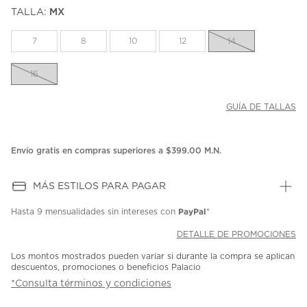
puntuación.
TALLA:
MX
Enlace
en
la
7
8
10
12
14
misma
página.
16
GUÍA DE TALLAS
Envío gratis en compras superiores a $399.00 M.N.
MÁS ESTILOS PARA PAGAR
PayPal
Hasta
9 mensualidades
sin intereses con
*
DETALLE DE PROMOCIONES
Los montos mostrados pueden variar si durante la compra se aplican
descuentos, promociones o beneficios Palacio
*Consulta términos y condiciones