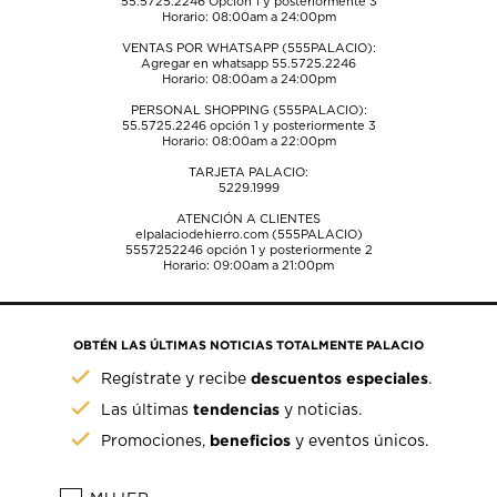
55.5725.2246
Opción 1 y posteriormente 3
Horario: 08:00am a 24:00pm
VENTAS POR WHATSAPP (555PALACIO):
Agregar en whatsapp 55.5725.2246
Horario: 08:00am a 24:00pm
PERSONAL SHOPPING (555PALACIO):
55.5725.2246
opción 1 y posteriormente 3
Horario: 08:00am a 22:00pm
TARJETA PALACIO:
5229.1999
ATENCIÓN A CLIENTES
elpalaciodehierro.com (555PALACIO)
5557252246
opción 1 y posteriormente 2
Horario: 09:00am a 21:00pm
OBTÉN LAS ÚLTIMAS NOTICIAS TOTALMENTE PALACIO
descuentos especiales
Regístrate y recibe
.
tendencias
Las últimas
y noticias.
beneficios
Promociones,
y eventos únicos.