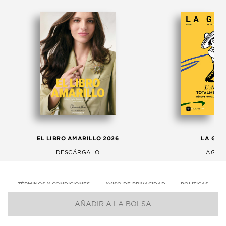
EL LIBRO AMARILLO 2026
LA GAC
DESCÁRGALO
AGOS
TÉRMINOS Y CONDICIONES
AVISO DE PRIVACIDAD
POLITICAS
AÑADIR A LA BOLSA