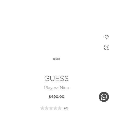
NIÑOS
GUESS
Playera Nino
$490.00
(0)
Sin