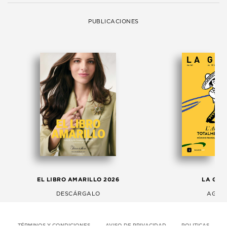
PUBLICACIONES
EL LIBRO AMARILLO 2026
LA GAC
DESCÁRGALO
AGOS
TÉRMINOS Y CONDICIONES
AVISO DE PRIVACIDAD
POLITICAS