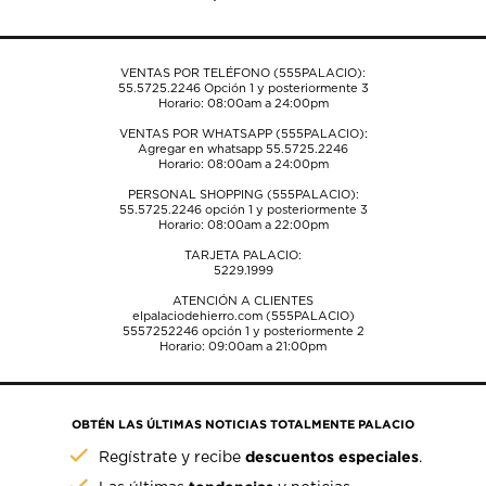
formulario
formulario
formulario
formulario
formulario
de
de
de
de
de
envío.
envío.
envío.
envío.
envío.
VENTAS POR TELÉFONO (555PALACIO):
55.5725.2246
Opción 1 y posteriormente 3
Horario: 08:00am a 24:00pm
VENTAS POR WHATSAPP (555PALACIO):
Agregar en whatsapp 55.5725.2246
Horario: 08:00am a 24:00pm
PERSONAL SHOPPING (555PALACIO):
55.5725.2246
opción 1 y posteriormente 3
Horario: 08:00am a 22:00pm
TARJETA PALACIO:
5229.1999
ATENCIÓN A CLIENTES
elpalaciodehierro.com (555PALACIO)
5557252246
opción 1 y posteriormente 2
Horario: 09:00am a 21:00pm
OBTÉN LAS ÚLTIMAS NOTICIAS TOTALMENTE PALACIO
descuentos especiales
Regístrate y recibe
.