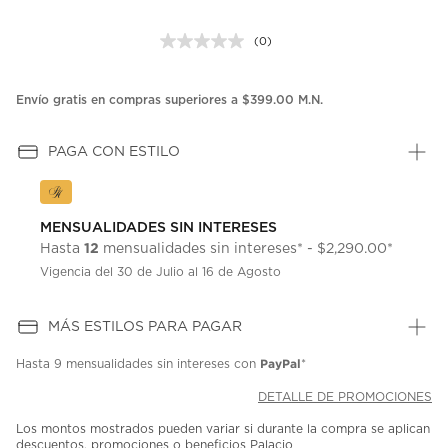
(0)
Sin
puntuación.
Enlace
en
Envío gratis en compras superiores a $399.00 M.N.
la
misma
página.
PAGA CON ESTILO
MENSUALIDADES SIN INTERESES
12
Hasta
mensualidades sin intereses* - $2,290.00*
Vigencia del 30 de Julio al 16 de Agosto
MÁS ESTILOS PARA PAGAR
PayPal
Hasta
9 mensualidades
sin intereses con
*
DETALLE DE PROMOCIONES
Los montos mostrados pueden variar si durante la compra se aplican
descuentos, promociones o beneficios Palacio