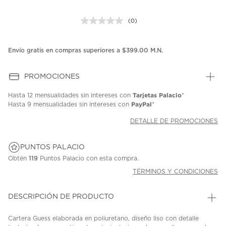
(0)
Sin
puntuación.
Enlace
en
Envío gratis en compras superiores a $399.00 M.N.
la
misma
página.
PROMOCIONES
Tarjetas Palacio
Hasta
12 mensualidades
sin intereses con
*
PayPal
Hasta
9 mensualidades
sin intereses con
*
DETALLE DE PROMOCIONES
PUNTOS PALACIO
Obtén
119
Puntos Palacio con esta compra.
TÉRMINOS Y CONDICIONES
DESCRIPCIÓN DE PRODUCTO
Cartera Guess elaborada en poliuretano, diseño liso con detalle