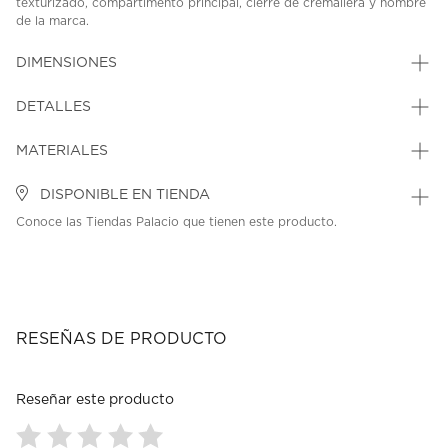
texturizado, compartimento principal, cierre de cremallera y nombre
de la marca.
SKU: 45467848
MODEL: BG7898140-BEI
DIMENSIONES
DETALLES
MATERIALES
DISPONIBLE EN TIENDA
Conoce las Tiendas Palacio que tienen este producto.
RESEÑAS DE PRODUCTO
Reseñar este producto