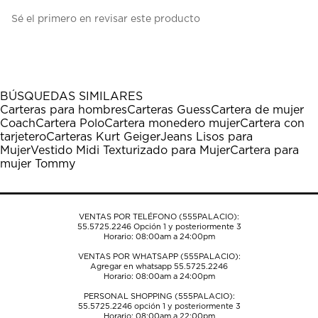
Seleccionar
Seleccionar
Seleccionar
Seleccionar
Seleccionar
Sé el primero en revisar este producto
para
para
para
para
para
calificar
calificar
calificar
calificar
calificar
el
el
el
el
el
artículo
artículo
artículo
artículo
artículo
con
con
con
con
con
1
2
3
4
5
BÚSQUEDAS SIMILARES
estrella
estrellas.
estrellas.
estrellas.
estrellas.
Carteras para hombres
Carteras Guess
Cartera de mujer
Esta
Esta
Esta
Esta
Esta
Coach
Cartera Polo
Cartera monedero mujer
Cartera con
acción
acción
acción
acción
acción
tarjetero
Carteras Kurt Geiger
Jeans Lisos para
abrirá
abrirá
abrirá
abrirá
abrirá
Mujer
Vestido Midi Texturizado para Mujer
Cartera para
el
el
el
el
el
mujer Tommy
formulario
formulario
formulario
formulario
formulario
de
de
de
de
de
envío.
envío.
envío.
envío.
envío.
VENTAS POR TELÉFONO (555PALACIO):
55.5725.2246
Opción 1 y posteriormente 3
Horario: 08:00am a 24:00pm
VENTAS POR WHATSAPP (555PALACIO):
Agregar en whatsapp 55.5725.2246
Horario: 08:00am a 24:00pm
PERSONAL SHOPPING (555PALACIO):
55.5725.2246
opción 1 y posteriormente 3
Horario: 08:00am a 22:00pm