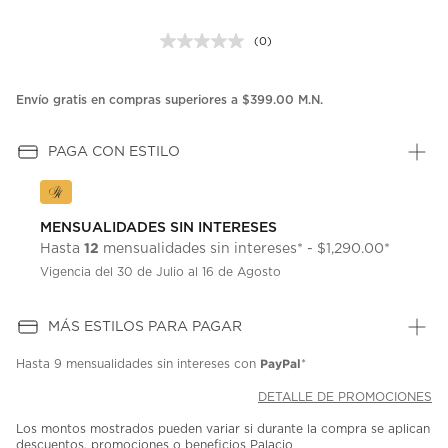
(0)
Sin
puntuación.
Enlace
en
Envío gratis en compras superiores a $399.00 M.N.
la
misma
página.
PAGA CON ESTILO
MENSUALIDADES SIN INTERESES
12
Hasta
mensualidades sin intereses* - $1,290.00*
Vigencia del 30 de Julio al 16 de Agosto
MÁS ESTILOS PARA PAGAR
PayPal
Hasta
9 mensualidades
sin intereses con
*
DETALLE DE PROMOCIONES
Los montos mostrados pueden variar si durante la compra se aplican
descuentos, promociones o beneficios Palacio