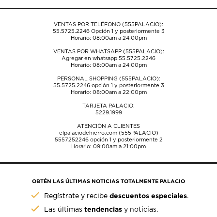
formulario
formulario
formulario
formulario
formulario
de
de
de
de
de
envío.
envío.
envío.
envío.
envío.
VENTAS POR TELÉFONO (555PALACIO):
55.5725.2246
Opción 1 y posteriormente 3
Horario: 08:00am a 24:00pm
VENTAS POR WHATSAPP (555PALACIO):
Agregar en whatsapp 55.5725.2246
Horario: 08:00am a 24:00pm
PERSONAL SHOPPING (555PALACIO):
55.5725.2246
opción 1 y posteriormente 3
Horario: 08:00am a 22:00pm
TARJETA PALACIO:
5229.1999
ATENCIÓN A CLIENTES
elpalaciodehierro.com (555PALACIO)
5557252246
opción 1 y posteriormente 2
Horario: 09:00am a 21:00pm
OBTÉN LAS ÚLTIMAS NOTICIAS TOTALMENTE PALACIO
descuentos especiales
Regístrate y recibe
.
tendencias
Las últimas
y noticias.