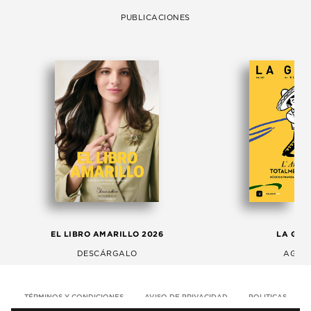
PUBLICACIONES
EL LIBRO AMARILLO 2026
LA GAC
DESCÁRGALO
AGOS
TÉRMINOS Y CONDICIONES
AVISO DE PRIVACIDAD
POLITICAS