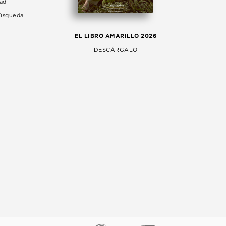
dad
Búsqueda
LA 
EL LIBRO AMARILLO 2026
AG
DESCÁRGALO