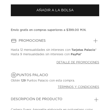
puntuación.
Enlace
AÑADIR A LA BOLSA
en
la
misma
página.
Envío gratis en compras superiores a $399.00 M.N.
PROMOCIONES
Tarjetas Palacio
Hasta
12 mensualidades
sin intereses con
*
PayPal
Hasta
9 mensualidades
sin intereses con
*
DETALLE DE PROMOCIONES
PUNTOS PALACIO
Obtén
129
Puntos Palacio con esta compra.
TÉRMINOS Y CONDICIONES
DESCRIPCIÓN DE PRODUCTO
Cartera Guess Amorette elaborada en poliuretano color