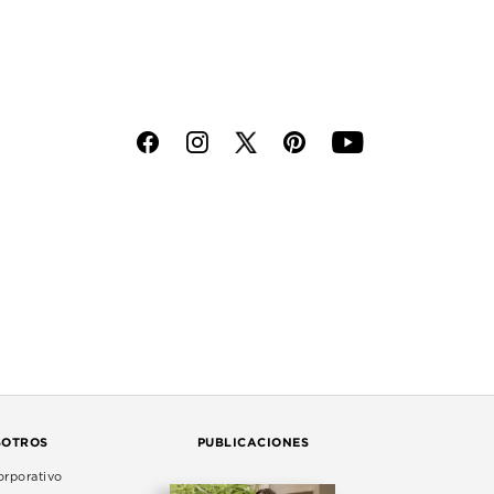
f
i
p
y
SOTROS
PUBLICACIONES
rporativo