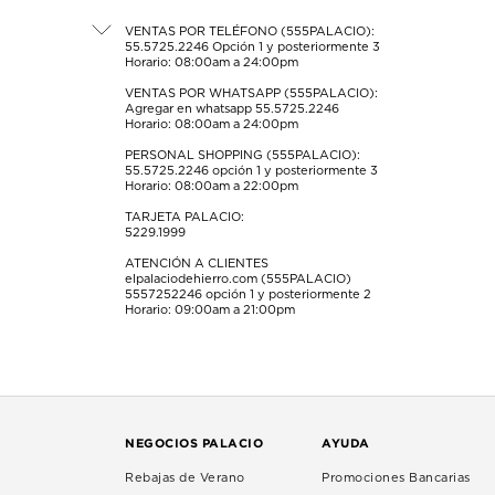
el
el
el
el
el
formulario
formulario
formulario
formulario
formulario
VENTAS POR TELÉFONO (555PALACIO):
55.5725.2246
Opción 1 y posteriormente 3
de
de
de
de
de
Horario: 08:00am a 24:00pm
envío.
envío.
envío.
envío.
envío.
VENTAS POR WHATSAPP (555PALACIO):
Agregar en whatsapp 55.5725.2246
Horario: 08:00am a 24:00pm
PERSONAL SHOPPING (555PALACIO):
55.5725.2246
opción 1 y posteriormente 3
Horario: 08:00am a 22:00pm
TARJETA PALACIO:
5229.1999
ATENCIÓN A CLIENTES
elpalaciodehierro.com (555PALACIO)
5557252246
opción 1 y posteriormente 2
Horario: 09:00am a 21:00pm
NEGOCIOS PALACIO
AYUDA
Rebajas de Verano
Promociones Bancarias