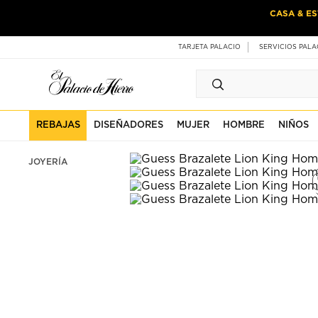
Ir
Ir
CASA & ES
al
al
contenido
contenido
principal
de
TARJETA PALACIO
SERVICIOS PALA
pie
de
página
REBAJAS
DISEÑADORES
MUJER
HOMBRE
NIÑOS
JOYERÍA