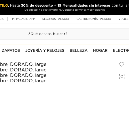
TILO
30% de descuento
15 Mensualidades sin intereses
. Hasta
+
con tu Tar
De agosto 7 a septiembre 16. Consulta términos y condiciones
CIO
MI PALACIO APP
SEGUROS PALACIO
GASTRONOMÍA PALACIO
VIAJES
ZAPATOS
JOYERÍA Y RELOJES
BELLEZA
HOGAR
ELECTR