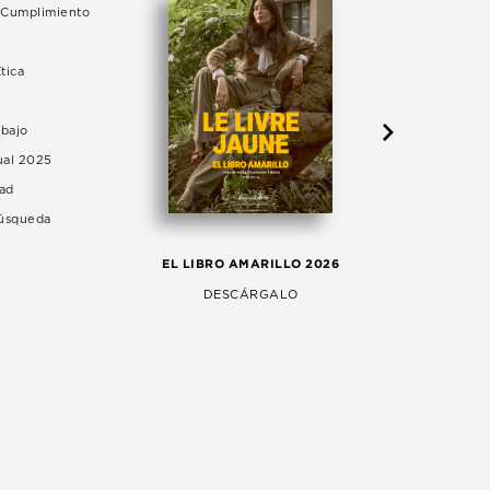
e Cumplimiento
tica
abajo
ual 2025
dad
Búsqueda
LA 
EL LIBRO AMARILLO 2026
AG
DESCÁRGALO