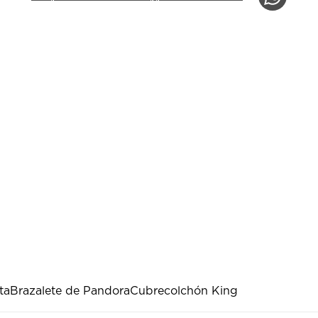
ta
Brazalete de Pandora
Cubrecolchón King