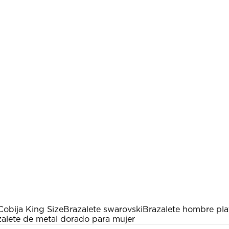
Cobija King Size
Brazalete swarovski
Brazalete hombre pla
alete de metal dorado para mujer