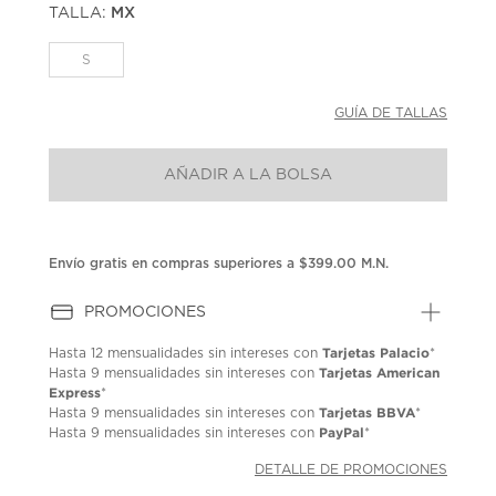
TALLA:
MX
Enlace
en
la
S
misma
página.
GUÍA DE TALLAS
AÑADIR A LA BOLSA
Envío gratis en compras superiores a $399.00 M.N.
PROMOCIONES
Tarjetas Palacio
Hasta
12 mensualidades
sin intereses con
*
Tarjetas American
Hasta
9 mensualidades
sin intereses con
Express
*
Tarjetas BBVA
Hasta
9 mensualidades
sin intereses con
*
PayPal
Hasta
9 mensualidades
sin intereses con
*
DETALLE DE PROMOCIONES