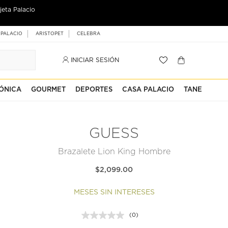
jeta Palacio
 PALACIO
ARISTOPET
CELEBRA
INICIAR SESIÓN
ÓNICA
GOURMET
DEPORTES
CASA PALACIO
TANE
GUESS
Brazalete Lion King Hombre
$2,099.00
MESES SIN INTERESES
(0)
Sin
puntuación.