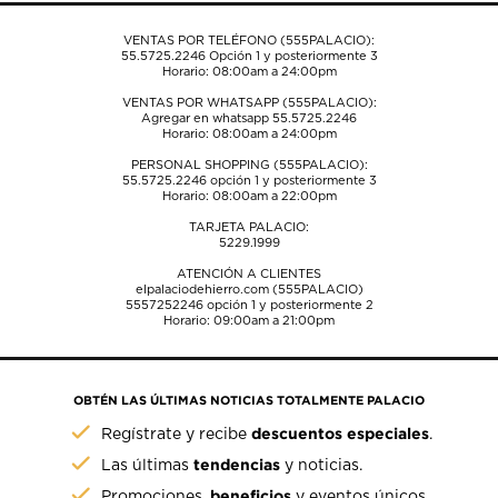
envío.
envío.
envío.
envío.
envío.
VENTAS POR TELÉFONO (555PALACIO):
55.5725.2246
Opción 1 y posteriormente 3
Horario: 08:00am a 24:00pm
VENTAS POR WHATSAPP (555PALACIO):
Agregar en whatsapp 55.5725.2246
Horario: 08:00am a 24:00pm
PERSONAL SHOPPING (555PALACIO):
55.5725.2246
opción 1 y posteriormente 3
Horario: 08:00am a 22:00pm
TARJETA PALACIO:
5229.1999
ATENCIÓN A CLIENTES
elpalaciodehierro.com (555PALACIO)
5557252246
opción 1 y posteriormente 2
Horario: 09:00am a 21:00pm
OBTÉN LAS ÚLTIMAS NOTICIAS TOTALMENTE PALACIO
descuentos especiales
Regístrate y recibe
.
tendencias
Las últimas
y noticias.
beneficios
Promociones,
y eventos únicos.