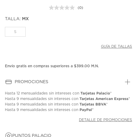
(0)
Sin
puntuación.
TALLA:
MX
Enlace
en
la
S
misma
página.
GUÍA DE TALLAS
Envío gratis en compras superiores a $399.00 M.N.
PROMOCIONES
Tarjetas Palacio
Hasta
12 mensualidades
sin intereses con
*
Tarjetas American Express
Hasta
9 mensualidades
sin intereses con
*
Tarjetas BBVA
Hasta
9 mensualidades
sin intereses con
*
PayPal
Hasta
9 mensualidades
sin intereses con
*
DETALLE DE PROMOCIONES
PUNTOS PALACIO