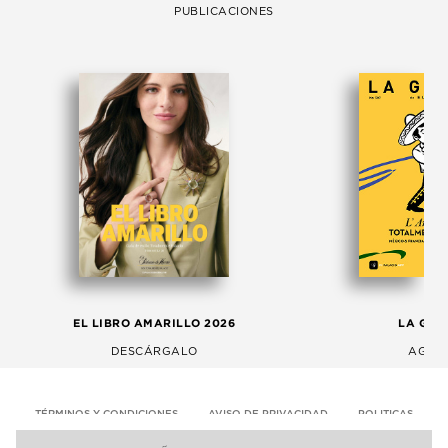
PUBLICACIONES
EL LIBRO AMARILLO 2026
LA GAC
DESCÁRGALO
AGOS
TÉRMINOS Y CONDICIONES
AVISO DE PRIVACIDAD
POLITICAS