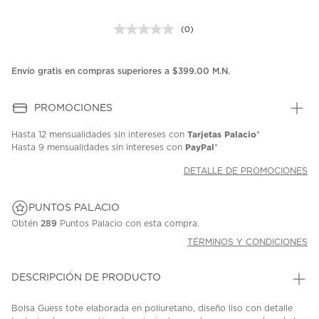
(0)
Sin
puntuación.
Enlace
en
Envío gratis en compras superiores a $399.00 M.N.
la
misma
página.
PROMOCIONES
Tarjetas Palacio
Hasta
12 mensualidades
sin intereses con
*
PayPal
Hasta
9 mensualidades
sin intereses con
*
DETALLE DE PROMOCIONES
PUNTOS PALACIO
Obtén
289
Puntos Palacio con esta compra.
TÉRMINOS Y CONDICIONES
DESCRIPCIÓN DE PRODUCTO
Bolsa Guess tote elaborada en poliuretano, diseño liso con detalle