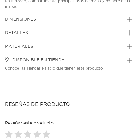
texturizado, compartimento principal, asas de mano y nombre de la
marca.
SKU: 45467686
MODEL: BG974523-DRC
DIMENSIONES
DETALLES
MATERIALES
DISPONIBLE EN TIENDA
Conoce las Tiendas Palacio que tienen este producto.
RESEÑAS DE PRODUCTO
Reseñar este producto