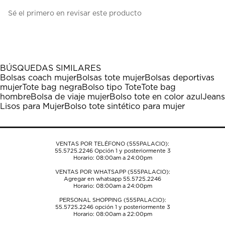
Seleccionar
Seleccionar
Seleccionar
Seleccionar
Seleccionar
Sé el primero en revisar este producto
para
para
para
para
para
calificar
calificar
calificar
calificar
calificar
el
el
el
el
el
artículo
artículo
artículo
artículo
artículo
con
con
con
con
con
1
2
3
4
5
BÚSQUEDAS SIMILARES
estrella
estrellas.
estrellas.
estrellas.
estrellas.
Bolsas coach mujer
Bolsas tote mujer
Bolsas deportivas
Esta
Esta
Esta
Esta
Esta
mujer
Tote bag negra
Bolso tipo Tote
Tote bag
acción
acción
acción
acción
acción
hombre
Bolsa de viaje mujer
Bolso tote en color azul
Jeans
abrirá
abrirá
abrirá
abrirá
abrirá
Lisos para Mujer
Bolso tote sintético para mujer
el
el
el
el
el
formulario
formulario
formulario
formulario
formulario
de
de
de
de
de
envío.
envío.
envío.
envío.
envío.
VENTAS POR TELÉFONO (555PALACIO):
55.5725.2246
Opción 1 y posteriormente 3
Horario: 08:00am a 24:00pm
VENTAS POR WHATSAPP (555PALACIO):
Agregar en whatsapp 55.5725.2246
Horario: 08:00am a 24:00pm
PERSONAL SHOPPING (555PALACIO):
55.5725.2246
opción 1 y posteriormente 3
Horario: 08:00am a 22:00pm