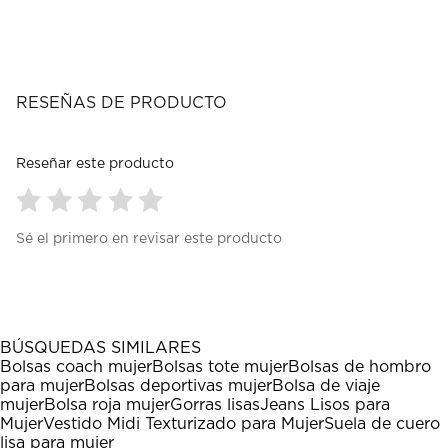
RESEÑAS DE PRODUCTO
Reseñar este producto
Seleccionar
Seleccionar
Seleccionar
Seleccionar
Seleccionar
Sé el primero en revisar este producto
para
para
para
para
para
calificar
calificar
calificar
calificar
calificar
el
el
el
el
el
artículo
artículo
artículo
artículo
artículo
con
con
con
con
con
1
2
3
4
5
BÚSQUEDAS SIMILARES
estrella
estrellas.
estrellas.
estrellas.
estrellas.
Bolsas coach mujer
Bolsas tote mujer
Bolsas de hombro
Esta
Esta
Esta
Esta
Esta
para mujer
Bolsas deportivas mujer
Bolsa de viaje
acción
acción
acción
acción
acción
mujer
Bolsa roja mujer
Gorras lisas
Jeans Lisos para
abrirá
abrirá
abrirá
abrirá
abrirá
Mujer
Vestido Midi Texturizado para Mujer
Suela de cuero
el
el
el
el
el
lisa para mujer