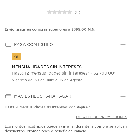
(0)
Sin
puntuación.
Enlace
en
Envío gratis en compras superiores a $399.00 M.N.
la
misma
página.
PAGA CON ESTILO
MENSUALIDADES SIN INTERESES
12
Hasta
mensualidades sin intereses* - $2,790.00*
Vigencia del 30 de Julio al 16 de Agosto
MÁS ESTILOS PARA PAGAR
PayPal
Hasta
9 mensualidades
sin intereses con
*
DETALLE DE PROMOCIONES
Los montos mostrados pueden variar si durante la compra se aplican
descuentos, promociones o beneficios Palacio