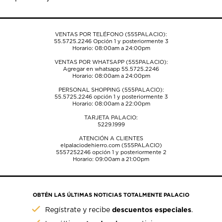
formulario
formulario
formulario
formulario
formulario
de
de
de
de
de
envío.
envío.
envío.
envío.
envío.
VENTAS POR TELÉFONO (555PALACIO):
55.5725.2246
Opción 1 y posteriormente 3
Horario: 08:00am a 24:00pm
VENTAS POR WHATSAPP (555PALACIO):
Agregar en whatsapp 55.5725.2246
Horario: 08:00am a 24:00pm
PERSONAL SHOPPING (555PALACIO):
55.5725.2246
opción 1 y posteriormente 3
Horario: 08:00am a 22:00pm
TARJETA PALACIO:
5229.1999
ATENCIÓN A CLIENTES
elpalaciodehierro.com (555PALACIO)
5557252246
opción 1 y posteriormente 2
Horario: 09:00am a 21:00pm
OBTÉN LAS ÚLTIMAS NOTICIAS TOTALMENTE PALACIO
descuentos especiales
Regístrate y recibe
.