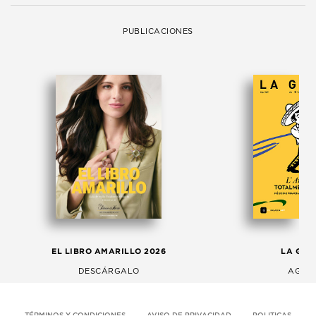
PUBLICACIONES
EL LIBRO AMARILLO 2026
LA GAC
DESCÁRGALO
AGOS
TÉRMINOS Y CONDICIONES
AVISO DE PRIVACIDAD
POLITICAS