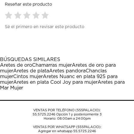
Reseñar este producto
Seleccionar
Seleccionar
Seleccionar
Seleccionar
Seleccionar
Sé el primero en revisar este producto
para
para
para
para
para
calificar
calificar
calificar
calificar
calificar
el
el
el
el
el
artículo
artículo
artículo
artículo
artículo
con
con
con
con
con
1
2
3
4
5
BÚSQUEDAS SIMILARES
estrella
estrellas.
estrellas.
estrellas.
estrellas.
Aretes de oro
Chamarras mujer
Aretes de oro para
Esta
Esta
Esta
Esta
Esta
mujer
Aretes de plata
Aretes pandora
Chanclas
acción
acción
acción
acción
acción
mujer
Cintos mujer
Aretes Nuanc en plata 925 para
abrirá
abrirá
abrirá
abrirá
abrirá
mujer
Aretes en plata Cool Joy para mujer
Aretes para
el
el
el
el
el
Mar Mujer
formulario
formulario
formulario
formulario
formulario
de
de
de
de
de
envío.
envío.
envío.
envío.
envío.
VENTAS POR TELÉFONO (555PALACIO):
55.5725.2246
Opción 1 y posteriormente 3
Horario: 08:00am a 24:00pm
VENTAS POR WHATSAPP (555PALACIO):
Agregar en whatsapp 55.5725.2246