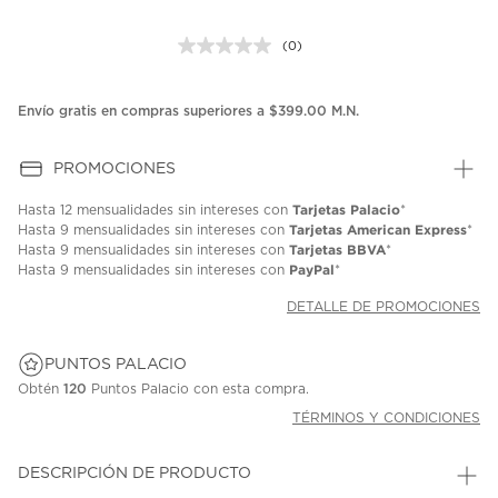
(0)
Sin
puntuación.
Enlace
en
Envío gratis en compras superiores a $399.00 M.N.
la
misma
página.
PROMOCIONES
Tarjetas Palacio
Hasta
12 mensualidades
sin intereses con
*
Tarjetas American Express
Hasta
9 mensualidades
sin intereses con
*
Tarjetas BBVA
Hasta
9 mensualidades
sin intereses con
*
PayPal
Hasta
9 mensualidades
sin intereses con
*
DETALLE DE PROMOCIONES
PUNTOS PALACIO
Obtén
120
Puntos Palacio con esta compra.
TÉRMINOS Y CONDICIONES
DESCRIPCIÓN DE PRODUCTO