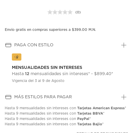
(0)
Sin
puntuación.
Enlace
en
Envío gratis en compras superiores a $399.00 M.N.
la
misma
página.
PAGA CON ESTILO
MENSUALIDADES SIN INTERESES
12
Hasta
mensualidades sin intereses* - $899.40*
Vigencia del 3 al 9 de Agosto
MÁS ESTILOS PARA PAGAR
Tarjetas American Express
Hasta
9 mensualidades
sin intereses con
*
Tarjetas BBVA
Hasta
9 mensualidades
sin intereses con
*
PayPal
Hasta
9 mensualidades
sin intereses con
*
Tarjetas Bajio
Hasta
9 mensualidades
sin intereses con
*