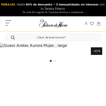
Ir
Ir
REBAJAS
60% de descuento
3 mensualidades sin intereses
. Hasta
+
con
al
al
tu Tarjeta Palacio
contenido
contenido
De Julio 24 a agosto 16. Consulta términos y condiciones
principal
de
pie
MIS
de
PEDIDOS
página
FAVORITOS
PERFIL
-40%
DIRECCIONES
MÉTODOS
DE PAGO
CERRAR
SESIÓN