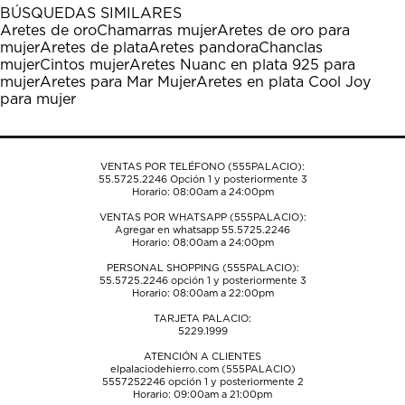
1
2
3
4
5
BÚSQUEDAS SIMILARES
estrella
estrellas.
estrellas.
estrellas.
estrellas.
Aretes de oro
Chamarras mujer
Aretes de oro para
Esta
Esta
Esta
Esta
Esta
mujer
Aretes de plata
Aretes pandora
Chanclas
acción
acción
acción
acción
acción
mujer
Cintos mujer
Aretes Nuanc en plata 925 para
abrirá
abrirá
abrirá
abrirá
abrirá
mujer
Aretes para Mar Mujer
Aretes en plata Cool Joy
el
el
el
el
el
para mujer
formulario
formulario
formulario
formulario
formulario
de
de
de
de
de
envío.
envío.
envío.
envío.
envío.
VENTAS POR TELÉFONO (555PALACIO):
55.5725.2246
Opción 1 y posteriormente 3
Horario: 08:00am a 24:00pm
VENTAS POR WHATSAPP (555PALACIO):
Agregar en whatsapp 55.5725.2246
Horario: 08:00am a 24:00pm
PERSONAL SHOPPING (555PALACIO):
55.5725.2246
opción 1 y posteriormente 3
Horario: 08:00am a 22:00pm
TARJETA PALACIO:
5229.1999
ATENCIÓN A CLIENTES
elpalaciodehierro.com (555PALACIO)
5557252246
opción 1 y posteriormente 2
Horario: 09:00am a 21:00pm