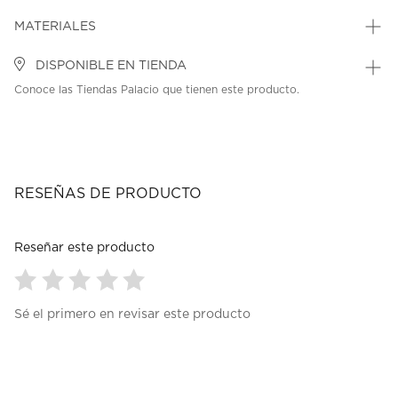
MATERIALES
DISPONIBLE EN TIENDA
Conoce las Tiendas Palacio que tienen este producto.
RESEÑAS DE PRODUCTO
Reseñar este producto
Seleccionar
Seleccionar
Seleccionar
Seleccionar
Seleccionar
Sé el primero en revisar este producto
para
para
para
para
para
calificar
calificar
calificar
calificar
calificar
el
el
el
el
el
artículo
artículo
artículo
artículo
artículo
con
con
con
con
con