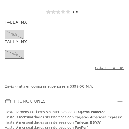
(0)
Sin
puntuación.
TALLA:
MX
Enlace
en
la
6.5
misma
página.
TALLA:
MX
N/A
GUÍA DE TALLAS
Envío gratis en compras superiores a $399.00 M.N.
PROMOCIONES
Tarjetas Palacio
Hasta
12 mensualidades
sin intereses con
*
Tarjetas American Express
Hasta
9 mensualidades
sin intereses con
*
Tarjetas BBVA
Hasta
9 mensualidades
sin intereses con
*
PayPal
Hasta
9 mensualidades
sin intereses con
*