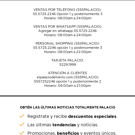
envío.
envío.
envío.
envío.
envío.
VENTAS POR TELÉFONO (555PALACIO):
55.5725.2246
Opción 1 y posteriormente 3
Horario: 08:00am a 24:00pm
VENTAS POR WHATSAPP (555PALACIO):
Agregar en whatsapp 55.5725.2246
Horario: 08:00am a 24:00pm
PERSONAL SHOPPING (555PALACIO):
55.5725.2246
opción 1 y posteriormente 3
Horario: 08:00am a 22:00pm
TARJETA PALACIO:
5229.1999
ATENCIÓN A CLIENTES
elpalaciodehierro.com (555PALACIO)
5557252246
opción 1 y posteriormente 2
Horario: 09:00am a 21:00pm
OBTÉN LAS ÚLTIMAS NOTICIAS TOTALMENTE PALACIO
descuentos especiales
Regístrate y recibe
.
tendencias
Las últimas
y noticias.
beneficios
Promociones,
y eventos únicos.