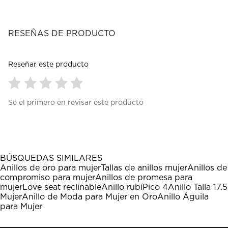
RESEÑAS DE PRODUCTO
Reseñar este producto
Seleccionar
Seleccionar
Seleccionar
Seleccionar
Seleccionar
Sé el primero en revisar este producto
para
para
para
para
para
calificar
calificar
calificar
calificar
calificar
el
el
el
el
el
artículo
artículo
artículo
artículo
artículo
con
con
con
con
con
1
2
3
4
5
BÚSQUEDAS SIMILARES
estrella
estrellas.
estrellas.
estrellas.
estrellas.
Anillos de oro para mujer
Tallas de anillos mujer
Anillos de
Esta
Esta
Esta
Esta
Esta
compromiso para mujer
Anillos de promesa para
acción
acción
acción
acción
acción
mujer
Love seat reclinable
Anillo rubí
Pico 4
Anillo Talla 17.5
abrirá
abrirá
abrirá
abrirá
abrirá
Mujer
Anillo de Moda para Mujer en Oro
Anillo Águila
el
el
el
el
el
para Mujer
formulario
formulario
formulario
formulario
formulario
de
de
de
de
de