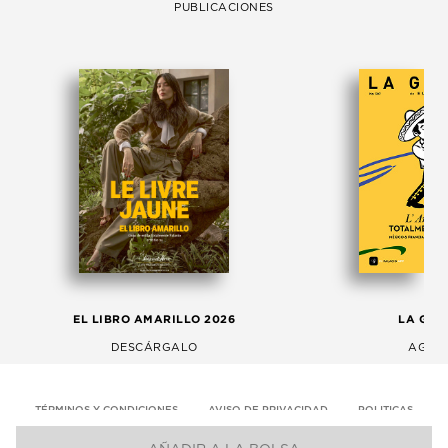
PUBLICACIONES
EL LIBRO AMARILLO 2026
LA GAC
DESCÁRGALO
AGOS
TÉRMINOS Y CONDICIONES
AVISO DE PRIVACIDAD
POLITICAS