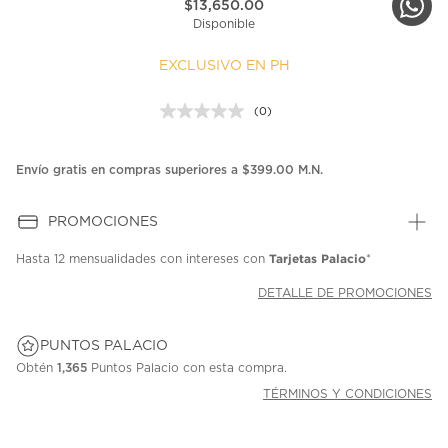
$13,650.00
Disponible
EXCLUSIVO EN PH
(0)
Sin
puntuación.
Enlace
en
Envío gratis en compras superiores a $399.00 M.N.
la
misma
página.
PROMOCIONES
Tarjetas Palacio
Hasta
12 mensualidades
con intereses con
*
DETALLE DE PROMOCIONES
PUNTOS PALACIO
Obtén
1,365
Puntos Palacio con esta compra.
TÉRMINOS Y CONDICIONES