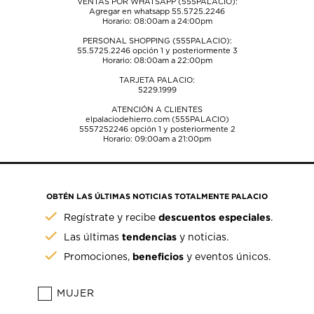
VENTAS POR WHATSAPP (555PALACIO):
Agregar en whatsapp 55.5725.2246
Horario: 08:00am a 24:00pm
PERSONAL SHOPPING (555PALACIO):
55.5725.2246
opción 1 y posteriormente 3
Horario: 08:00am a 22:00pm
TARJETA PALACIO:
5229.1999
ATENCIÓN A CLIENTES
elpalaciodehierro.com (555PALACIO)
5557252246
opción 1 y posteriormente 2
Horario: 09:00am a 21:00pm
OBTÉN LAS ÚLTIMAS NOTICIAS TOTALMENTE PALACIO
descuentos especiales
Regístrate y recibe
.
tendencias
Las últimas
y noticias.
beneficios
Promociones,
y eventos únicos.
MUJER