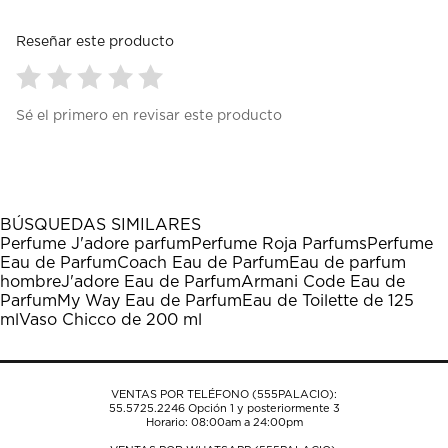
Reseñar este producto
Seleccionar
Seleccionar
Seleccionar
Seleccionar
Seleccionar
Sé el primero en revisar este producto
para
para
para
para
para
calificar
calificar
calificar
calificar
calificar
el
el
el
el
el
artículo
artículo
artículo
artículo
artículo
con
con
con
con
con
1
2
3
4
5
BÚSQUEDAS SIMILARES
estrella
estrellas.
estrellas.
estrellas.
estrellas.
Perfume J'adore parfum
Perfume Roja Parfums
Perfume
Esta
Esta
Esta
Esta
Esta
Eau de Parfum
Coach Eau de Parfum
Eau de parfum
acción
acción
acción
acción
acción
hombre
J'adore Eau de Parfum
Armani Code Eau de
abrirá
abrirá
abrirá
abrirá
abrirá
Parfum
My Way Eau de Parfum
Eau de Toilette de 125
el
el
el
el
el
ml
Vaso Chicco de 200 ml
formulario
formulario
formulario
formulario
formulario
de
de
de
de
de
envío.
envío.
envío.
envío.
envío.
VENTAS POR TELÉFONO (555PALACIO):
55.5725.2246
Opción 1 y posteriormente 3
Horario: 08:00am a 24:00pm