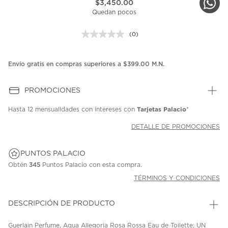
$3,450.00
Quedan pocos
(0)
Sin
puntuación.
Enlace
en
Envío gratis en compras superiores a $399.00 M.N.
la
misma
página.
PROMOCIONES
Tarjetas Palacio
Hasta
12 mensualidades
con intereses con
*
DETALLE DE PROMOCIONES
PUNTOS PALACIO
Obtén
345
Puntos Palacio con esta compra.
TÉRMINOS Y CONDICIONES
DESCRIPCIÓN DE PRODUCTO
Guerlain Perfume, Aqua Allegoria Rosa Rossa Eau de Toilette; UN