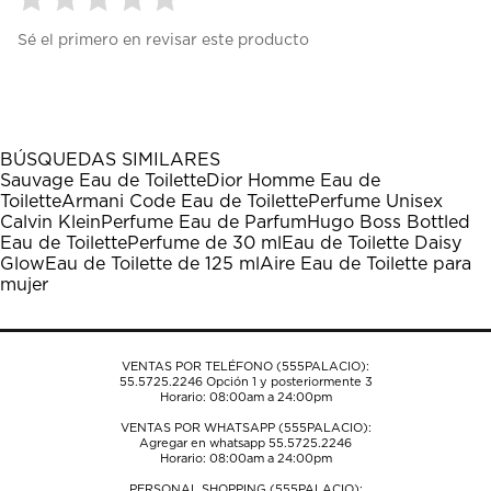
Seleccionar
Seleccionar
Seleccionar
Seleccionar
Seleccionar
Sé el primero en revisar este producto
para
para
para
para
para
calificar
calificar
calificar
calificar
calificar
el
el
el
el
el
artículo
artículo
artículo
artículo
artículo
con
con
con
con
con
1
2
3
4
5
BÚSQUEDAS SIMILARES
estrella
estrellas.
estrellas.
estrellas.
estrellas.
Sauvage Eau de Toilette
Dior Homme Eau de
Esta
Esta
Esta
Esta
Esta
Toilette
Armani Code Eau de Toilette
Perfume Unisex
acción
acción
acción
acción
acción
Calvin Klein
Perfume Eau de Parfum
Hugo Boss Bottled
abrirá
abrirá
abrirá
abrirá
abrirá
Eau de Toilette
Perfume de 30 ml
Eau de Toilette Daisy
el
el
el
el
el
Glow
Eau de Toilette de 125 ml
Aire Eau de Toilette para
formulario
formulario
formulario
formulario
formulario
mujer
de
de
de
de
de
envío.
envío.
envío.
envío.
envío.
VENTAS POR TELÉFONO (555PALACIO):
55.5725.2246
Opción 1 y posteriormente 3
Horario: 08:00am a 24:00pm
VENTAS POR WHATSAPP (555PALACIO):
Agregar en whatsapp 55.5725.2246
Horario: 08:00am a 24:00pm
PERSONAL SHOPPING (555PALACIO):