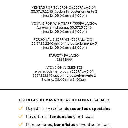
VENTAS POR TELÉFONO (555PALACIO):
55.5725.2246
Opción 1 y posteriormente 3
Horario: 08:00am a 24:00pm
VENTAS POR WHATSAPP (555PALACIO):
Agregar en whatsapp 55.5725.2246
Horario: 08:00am a 24:00pm
PERSONAL SHOPPING (555PALACIO):
55.5725.2246
opción 1 y posteriormente 3
Horario: 08:00am a 22:00pm
TARJETA PALACIO:
5229.1999
ATENCIÓN A CLIENTES
elpalaciodehierro.com (555PALACIO)
5557252246
opción 1 y posteriormente 2
Horario: 09:00am a 21:00pm
OBTÉN LAS ÚLTIMAS NOTICIAS TOTALMENTE PALACIO
descuentos especiales
Regístrate y recibe
.
tendencias
Las últimas
y noticias.
beneficios
Promociones,
y eventos únicos.