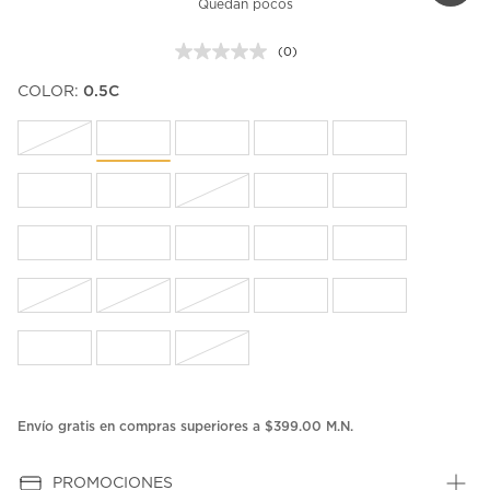
Quedan pocos
(0)
Sin
puntuación.
COLOR:
0.5C
Enlace
en
la
misma
página.
Envío gratis en compras superiores a $399.00 M.N.
PROMOCIONES