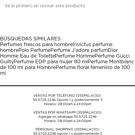
Seleccionar
Seleccionar
Seleccionar
Seleccionar
Seleccionar
Sé el primero en revisar este producto
para
para
para
para
para
calificar
calificar
calificar
calificar
calificar
el
el
el
el
el
artículo
artículo
artículo
artículo
artículo
con
con
con
con
con
1
2
3
4
5
BÚSQUEDAS SIMILARES
estrella
estrellas.
estrellas.
estrellas.
estrellas.
Perfumes frescos para hombre
Invictus perfume
Esta
Esta
Esta
Esta
Esta
hombre
Polo Parfume
Perfume J'adore parfum
Dior
acción
acción
acción
acción
acción
Homme Eau de Toilette
Perfume Homme
Perfume Gucci
abrirá
abrirá
abrirá
abrirá
abrirá
Guilty
Perfume EDP para mujer 80 ml
Perfume Montblanc
el
el
el
el
el
de 100 ml para Hombre
Perfume floral femenino de 100
formulario
formulario
formulario
formulario
formulario
ml
de
de
de
de
de
envío.
envío.
envío.
envío.
envío.
VENTAS POR TELÉFONO (555PALACIO):
55.5725.2246
Opción 1 y posteriormente 3
Horario: 08:00am a 24:00pm
VENTAS POR WHATSAPP (555PALACIO):
Agregar en whatsapp 55.5725.2246
Horario: 08:00am a 24:00pm
PERSONAL SHOPPING (555PALACIO):
55.5725.2246
opción 1 y posteriormente 3