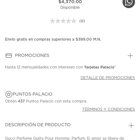
$4,370.00
Disponible
(0)
Sin
puntuación.
Enlace
en
Envío gratis en compras superiores a $399.00 M.N.
la
misma
página.
PROMOCIONES
Tarjetas Palacio
Hasta
12 mensualidades
con intereses con
*
DETALLE DE PROMOCIONES
PUNTOS PALACIO
Obtén
437
Puntos Palacio con esta compra.
TÉRMINOS Y CONDICIONES
DESCRIPCIÓN DE PRODUCTO
Gucci Perfume Guilty Pour Homme, Parfum; El amor se libera de