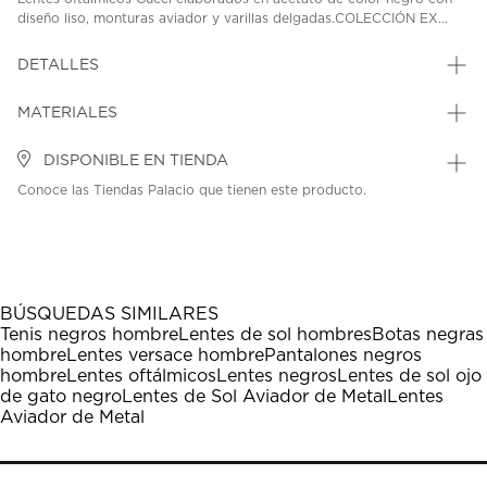
diseño liso, monturas aviador y varillas delgadas.COLECCIÓN EX...
DETALLES
MATERIALES
DISPONIBLE EN TIENDA
Conoce las Tiendas Palacio que tienen este producto.
BÚSQUEDAS SIMILARES
Tenis negros hombre
Lentes de sol hombres
Botas negras
hombre
Lentes versace hombre
Pantalones negros
hombre
Lentes oftálmicos
Lentes negros
Lentes de sol ojo
de gato negro
Lentes de Sol Aviador de Metal
Lentes
Aviador de Metal