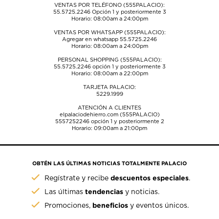
VENTAS POR TELÉFONO (555PALACIO):
55.5725.2246
Opción 1 y posteriormente 3
Horario: 08:00am a 24:00pm
VENTAS POR WHATSAPP (555PALACIO):
Agregar en whatsapp 55.5725.2246
Horario: 08:00am a 24:00pm
PERSONAL SHOPPING (555PALACIO):
55.5725.2246
opción 1 y posteriormente 3
Horario: 08:00am a 22:00pm
TARJETA PALACIO:
5229.1999
ATENCIÓN A CLIENTES
elpalaciodehierro.com (555PALACIO)
5557252246
opción 1 y posteriormente 2
Horario: 09:00am a 21:00pm
OBTÉN LAS ÚLTIMAS NOTICIAS TOTALMENTE PALACIO
descuentos especiales
Regístrate y recibe
.
tendencias
Las últimas
y noticias.
beneficios
Promociones,
y eventos únicos.