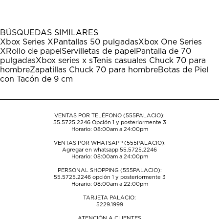
artículo
artículo
artículo
artículo
artículo
con
con
con
con
con
1
2
3
4
5
BÚSQUEDAS SIMILARES
estrella
estrellas.
estrellas.
estrellas.
estrellas.
Xbox Series X
Pantallas 50 pulgadas
Xbox One Series
Esta
Esta
Esta
Esta
Esta
X
Rollo de papel
Servilletas de papel
Pantalla de 70
acción
acción
acción
acción
acción
pulgadas
Xbox series x s
Tenis casuales Chuck 70 para
abrirá
abrirá
abrirá
abrirá
abrirá
hombre
Zapatillas Chuck 70 para hombre
Botas de Piel
el
el
el
el
el
con Tacón de 9 cm
formulario
formulario
formulario
formulario
formulario
de
de
de
de
de
envío.
envío.
envío.
envío.
envío.
VENTAS POR TELÉFONO (555PALACIO):
55.5725.2246
Opción 1 y posteriormente 3
Horario: 08:00am a 24:00pm
VENTAS POR WHATSAPP (555PALACIO):
Agregar en whatsapp 55.5725.2246
Horario: 08:00am a 24:00pm
PERSONAL SHOPPING (555PALACIO):
55.5725.2246
opción 1 y posteriormente 3
Horario: 08:00am a 22:00pm
TARJETA PALACIO:
5229.1999
ATENCIÓN A CLIENTES