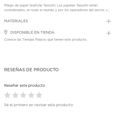
Pliego de papel Grafiche Tassotti; Los papeles Tassotti están
considerados, en todo el mundo y por los operadores del sector, c...
MATERIALES
DISPONIBLE EN TIENDA
Conoce las Tiendas Palacio que tienen este producto.
RESEÑAS DE PRODUCTO
Reseñar este producto
Seleccionar
Seleccionar
Seleccionar
Seleccionar
Seleccionar
Sé el primero en revisar este producto
para
para
para
para
para
calificar
calificar
calificar
calificar
calificar
el
el
el
el
el