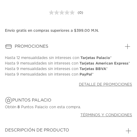
(0)
Sin
puntuación.
Enlace
en
Envío gratis en compras superiores a $399.00 M.N.
la
misma
página.
PROMOCIONES
Tarjetas Palacio
Hasta
12 mensualidades
sin intereses con
*
Tarjetas American Express
Hasta
9 mensualidades
sin intereses con
*
Tarjetas BBVA
Hasta
9 mensualidades
sin intereses con
*
PayPal
Hasta
9 mensualidades
sin intereses con
*
DETALLE DE PROMOCIONES
PUNTOS PALACIO
Obtén
8
Puntos Palacio con esta compra.
TÉRMINOS Y CONDICIONES
DESCRIPCIÓN DE PRODUCTO