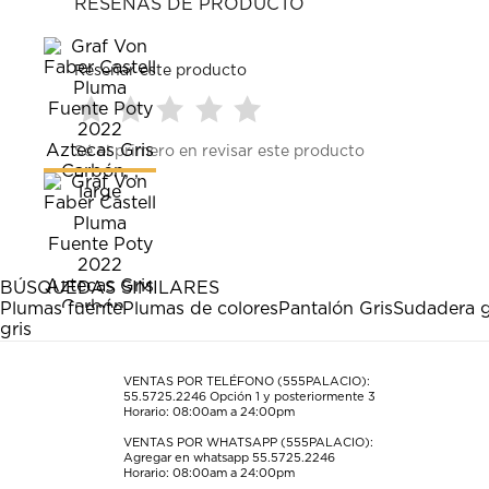
RESEÑAS DE PRODUCTO
Reseñar este producto
Seleccionar
Seleccionar
Seleccionar
Seleccionar
Seleccionar
Sé el primero en revisar este producto
para
para
para
para
para
calificar
calificar
calificar
calificar
calificar
el
el
el
el
el
artículo
artículo
artículo
artículo
artículo
con
con
con
con
con
1
2
3
4
5
estrella
estrellas.
estrellas.
estrellas.
estrellas.
BÚSQUEDAS SIMILARES
Esta
Esta
Esta
Esta
Esta
Plumas fuente
Plumas de colores
Pantalón Gris
Sudadera g
acción
acción
acción
acción
acción
gris
abrirá
abrirá
abrirá
abrirá
abrirá
el
el
el
el
el
formulario
formulario
formulario
formulario
formulario
VENTAS POR TELÉFONO (555PALACIO):
55.5725.2246
Opción 1 y posteriormente 3
de
de
de
de
de
Horario: 08:00am a 24:00pm
envío.
envío.
envío.
envío.
envío.
VENTAS POR WHATSAPP (555PALACIO):
Agregar en whatsapp 55.5725.2246
Horario: 08:00am a 24:00pm