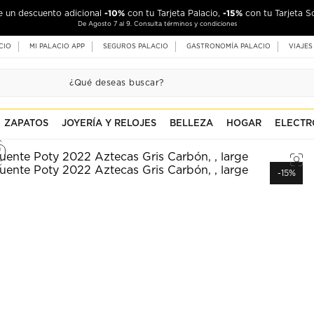
-10%
-15%
de un descuento adicional
con tu Tarjeta Palacio,
con tu Tarjeta S
De Agosto 7 al 9. Consulta términos y condiciones
CIO
MI PALACIO APP
SEGUROS PALACIO
GASTRONOMÍA PALACIO
VIAJES
ZAPATOS
JOYERÍA Y RELOJES
BELLEZA
HOGAR
ELECTR
-15%