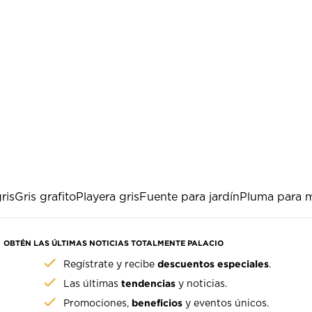
ris
Gris grafito
Playera gris
Fuente para jardín
Pluma para m
OBTÉN LAS ÚLTIMAS NOTICIAS TOTALMENTE PALACIO
descuentos especiales
Regístrate y recibe
.
tendencias
Las últimas
y noticias.
beneficios
Promociones,
y eventos únicos.