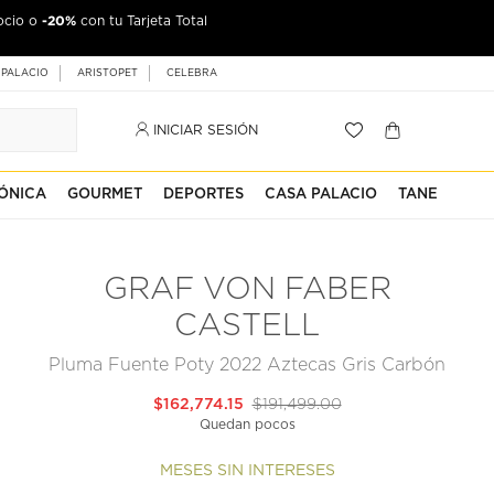
-20%
ocio o
con tu Tarjeta Total
 PALACIO
ARISTOPET
CELEBRA
INICIAR SESIÓN
ÓNICA
GOURMET
DEPORTES
CASA PALACIO
TANE
GRAF VON FABER
CASTELL
Pluma Fuente Poty 2022 Aztecas Gris Carbón
$162,774.15
$191,499.00
Quedan pocos
MESES SIN INTERESES