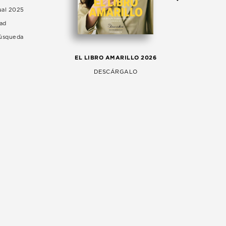
ual 2025
dad
Búsqueda
LA 
EL LIBRO AMARILLO 2026
AG
DESCÁRGALO