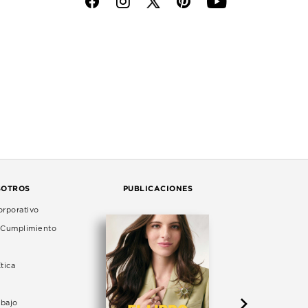
f
i
p
y
SOTROS
PUBLICACIONES
rporativo
e Cumplimiento
tica
abajo