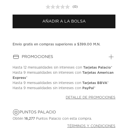
(0)
Sin
puntuación.
Enlace
AÑADIR A LA BOLSA
en
la
misma
página.
Envío gratis en compras superiores a $399.00 M.N.
PROMOCIONES
Tarjetas Palacio
Hasta
12 mensualidades
sin intereses con
*
Tarjetas American
Hasta
9 mensualidades
sin intereses con
Express
*
Tarjetas BBVA
Hasta
9 mensualidades
sin intereses con
*
PayPal
Hasta
9 mensualidades
sin intereses con
*
DETALLE DE PROMOCIONES
PUNTOS PALACIO
Obtén
16,277
Puntos Palacio con esta compra.
TÉRMINOS Y CONDICIONES