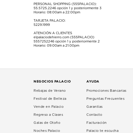
PERSONAL SHOPPING (555PALACIO):
55.5725.2246
opción 1 y posteriormente 3
Horario: 08:00am a 22:00pm
TARJETA PALACIO:
5229.1999
ATENCIÓN A CLIENTES
elpalaciodehierro.com (555PALACIO)
5557252246
opción 1 y posteriormente 2
Horario: 09:00am a 21:00pm
NEGOCIOS PALACIO
AYUDA
Rebajas de Verano
Promociones Bancarias
Festival de Belleza
Preguntas Frecuentes
Vende en Palacio
Garantías
Regreso a Clases
Contacto
Galas de Otoño
Facturación
Noches Palacio
Palacio te escucha