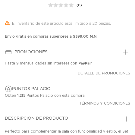
(0)
Sin
puntuación.
Enlace
en
El inventario de este artículo está limitado a 20 piezas.
la
misma
página.
Envío gratis en compras superiores a $399.00 M.N.
PROMOCIONES
PayPal
Hasta
9 mensualidades
sin intereses con
*
DETALLE DE PROMOCIONES
PUNTOS PALACIO
Obtén
1,215
Puntos Palacio con esta compra.
TÉRMINOS Y CONDICIONES
DESCRIPCIÓN DE PRODUCTO
Perfecto para complementar la sala con funcionalidad y estilo, el Set