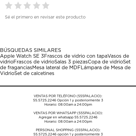
Seleccionar
Seleccionar
Seleccionar
Seleccionar
Seleccionar
Sé el primero en revisar este producto
para
para
para
para
para
calificar
calificar
calificar
calificar
calificar
el
el
el
el
el
artículo
artículo
artículo
artículo
artículo
con
con
con
con
con
1
2
3
4
5
BÚSQUEDAS SIMILARES
estrella
estrellas.
estrellas.
estrellas.
estrellas.
Apple Watch SE 3
Frascos de vidrio con tapa
Vasos de
Esta
Esta
Esta
Esta
Esta
vidrio
Frascos de vidrio
Salas 3 piezas
Copa de vidrio
Set
acción
acción
acción
acción
acción
de fragancias
Mesa lateral de MDF
Lámpara de Mesa de
abrirá
abrirá
abrirá
abrirá
abrirá
Vidrio
Set de calcetines
el
el
el
el
el
formulario
formulario
formulario
formulario
formulario
de
de
de
de
de
envío.
envío.
envío.
envío.
envío.
VENTAS POR TELÉFONO (555PALACIO):
55.5725.2246
Opción 1 y posteriormente 3
Horario: 08:00am a 24:00pm
VENTAS POR WHATSAPP (555PALACIO):
Agregar en whatsapp 55.5725.2246
Horario: 08:00am a 24:00pm
PERSONAL SHOPPING (555PALACIO):
55.5725.2246
opción 1 y posteriormente 3