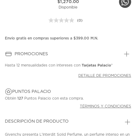
$1,270.00
Disponible
(0)
Sin
puntuación.
Enlace
en
Envío gratis en compras superiores a $399.00 M.N.
la
misma
página.
PROMOCIONES
Tarjetas Palacio
Hasta
12 mensualidades
con intereses con
*
DETALLE DE PROMOCIONES
PUNTOS PALACIO
Obtén
127
Puntos Palacio con esta compra.
TÉRMINOS Y CONDICIONES
DESCRIPCIÓN DE PRODUCTO
Givenchy presenta L’Interdit Solid Perfume, un perfume intenso en un