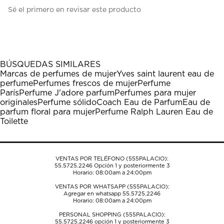
Seleccionar
Seleccionar
Seleccionar
Seleccionar
Seleccionar
Sé el primero en revisar este producto
para
para
para
para
para
calificar
calificar
calificar
calificar
calificar
el
el
el
el
el
artículo
artículo
artículo
artículo
artículo
con
con
con
con
con
1
2
3
4
5
BÚSQUEDAS SIMILARES
estrella
estrellas.
estrellas.
estrellas.
estrellas.
Marcas de perfumes de mujer
Yves saint laurent eau de
Esta
Esta
Esta
Esta
Esta
perfume
Perfumes frescos de mujer
Perfume
acción
acción
acción
acción
acción
París
Perfume J'adore parfum
Perfumes para mujer
abrirá
abrirá
abrirá
abrirá
abrirá
originales
Perfume sólido
Coach Eau de Parfum
Eau de
el
el
el
el
el
parfum floral para mujer
Perfume Ralph Lauren Eau de
formulario
formulario
formulario
formulario
formulario
Toilette
de
de
de
de
de
envío.
envío.
envío.
envío.
envío.
VENTAS POR TELÉFONO (555PALACIO):
55.5725.2246
Opción 1 y posteriormente 3
Horario: 08:00am a 24:00pm
VENTAS POR WHATSAPP (555PALACIO):
Agregar en whatsapp 55.5725.2246
Horario: 08:00am a 24:00pm
PERSONAL SHOPPING (555PALACIO):
55.5725.2246
opción 1 y posteriormente 3