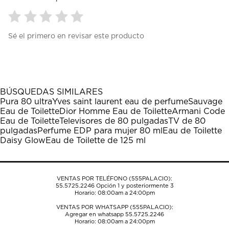
Seleccionar
Seleccionar
Seleccionar
Seleccionar
Seleccionar
Sé el primero en revisar este producto
para
para
para
para
para
calificar
calificar
calificar
calificar
calificar
el
el
el
el
el
artículo
artículo
artículo
artículo
artículo
con
con
con
con
con
1
2
3
4
5
BÚSQUEDAS SIMILARES
estrella
estrellas.
estrellas.
estrellas.
estrellas.
Pura 80 ultra
Yves saint laurent eau de perfume
Sauvage
Esta
Esta
Esta
Esta
Esta
Eau de Toilette
Dior Homme Eau de Toilette
Armani Code
acción
acción
acción
acción
acción
Eau de Toilette
Televisores de 80 pulgadas
TV de 80
abrirá
abrirá
abrirá
abrirá
abrirá
pulgadas
Perfume EDP para mujer 80 ml
Eau de Toilette
el
el
el
el
el
Daisy Glow
Eau de Toilette de 125 ml
formulario
formulario
formulario
formulario
formulario
de
de
de
de
de
envío.
envío.
envío.
envío.
envío.
VENTAS POR TELÉFONO (555PALACIO):
55.5725.2246
Opción 1 y posteriormente 3
Horario: 08:00am a 24:00pm
VENTAS POR WHATSAPP (555PALACIO):
Agregar en whatsapp 55.5725.2246
Horario: 08:00am a 24:00pm