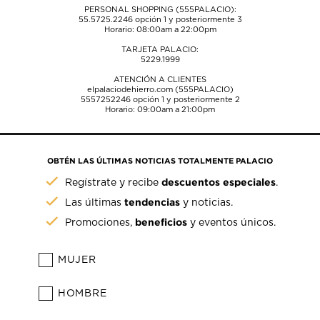
PERSONAL SHOPPING (555PALACIO):
55.5725.2246
opción 1 y posteriormente 3
Horario: 08:00am a 22:00pm
TARJETA PALACIO:
5229.1999
ATENCIÓN A CLIENTES
elpalaciodehierro.com (555PALACIO)
5557252246
opción 1 y posteriormente 2
Horario: 09:00am a 21:00pm
OBTÉN LAS ÚLTIMAS NOTICIAS TOTALMENTE PALACIO
descuentos especiales
Regístrate y recibe
.
tendencias
Las últimas
y noticias.
beneficios
Promociones,
y eventos únicos.
MUJER
HOMBRE