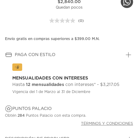
$2,840.00
Quedan pocos
(0)
Sin
puntuación.
Enlace
en
Envío gratis en compras superiores a $399.00 M.N.
la
misma
página.
PAGA CON ESTILO
MENSUALIDADES CON INTERESES
12 mensualidades
Hasta
con intereses* - $3,217.05
Vigencia del 1 de Marzo al 31 de Diciembre
PUNTOS PALACIO
Obtén
284
Puntos Palacio con esta compra.
TÉRMINOS Y CONDICIONES