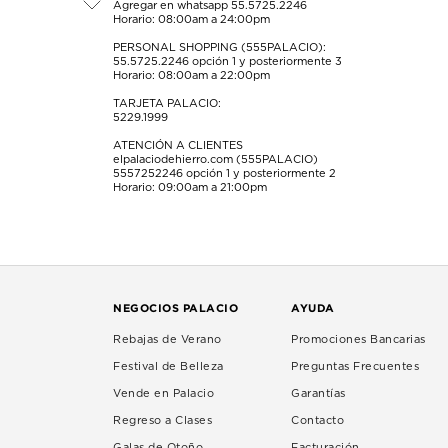
Agregar en whatsapp 55.5725.2246
Horario: 08:00am a 24:00pm
PERSONAL SHOPPING (555PALACIO):
55.5725.2246
opción 1 y posteriormente 3
Horario: 08:00am a 22:00pm
TARJETA PALACIO:
5229.1999
ATENCIÓN A CLIENTES
elpalaciodehierro.com (555PALACIO)
5557252246
opción 1 y posteriormente 2
Horario: 09:00am a 21:00pm
NEGOCIOS PALACIO
AYUDA
Rebajas de Verano
Promociones Bancarias
Festival de Belleza
Preguntas Frecuentes
Vende en Palacio
Garantías
Regreso a Clases
Contacto
Galas de Otoño
Facturación