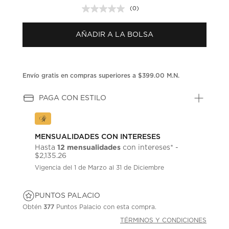
(0)
Sin
puntuación.
Enlace
AÑADIR A LA BOLSA
en
la
misma
página.
Envío gratis en compras superiores a $399.00 M.N.
PAGA CON ESTILO
MENSUALIDADES CON INTERESES
12 mensualidades
Hasta
con intereses* -
$2,135.26
Vigencia del 1 de Marzo al 31 de Diciembre
PUNTOS PALACIO
Obtén
377
Puntos Palacio con esta compra.
TÉRMINOS Y CONDICIONES