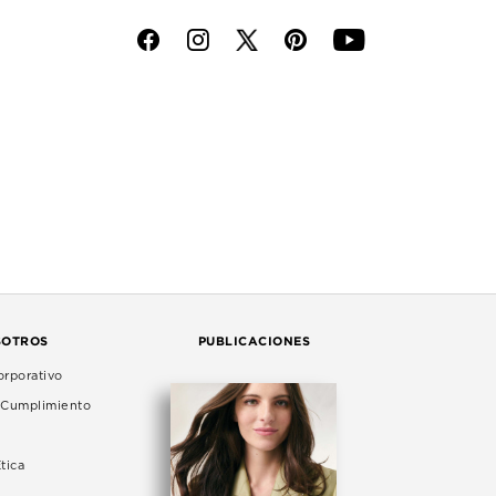
f
i
p
y
SOTROS
PUBLICACIONES
rporativo
e Cumplimiento
tica