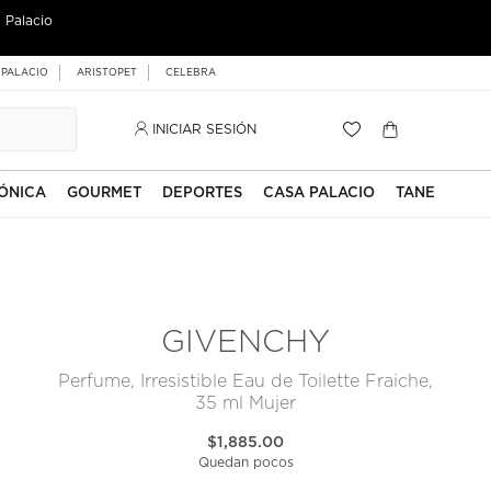
 Palacio
 PALACIO
ARISTOPET
CELEBRA
INICIAR SESIÓN
ÓNICA
GOURMET
DEPORTES
CASA PALACIO
TANE
GIVENCHY
Perfume, Irresistible Eau de Toilette Fraiche,
35 ml Mujer
$1,885.00
Quedan pocos