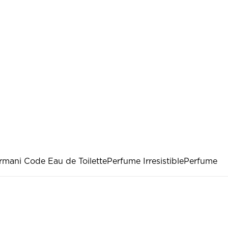
rmani Code Eau de Toilette
Perfume Irresistible
Perfume