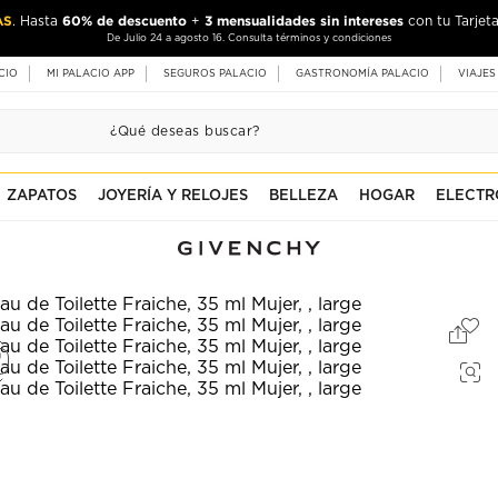
AS
60% de descuento
3 mensualidades sin intereses
. Hasta
+
con tu Tarjeta
De Julio 24 a agosto 16. Consulta términos y condiciones
CIO
MI PALACIO APP
SEGUROS PALACIO
GASTRONOMÍA PALACIO
VIAJES
ZAPATOS
JOYERÍA Y RELOJES
BELLEZA
HOGAR
ELECTR