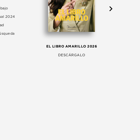
abajo
ual 2024
dad
Búsqueda
LA 
EL LIBRO AMARILLO 2026
AG
DESCÁRGALO