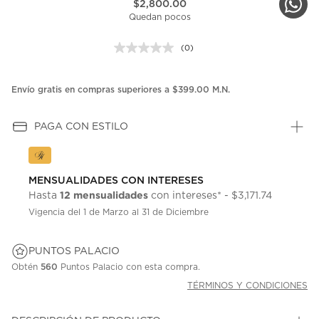
$2,800.00
Quedan pocos
(0)
Sin
puntuación.
Enlace
en
Envío gratis en compras superiores a $399.00 M.N.
la
misma
página.
PAGA CON ESTILO
MENSUALIDADES CON INTERESES
12 mensualidades
Hasta
con intereses* - $3,171.74
Vigencia del 1 de Marzo al 31 de Diciembre
PUNTOS PALACIO
Obtén
560
Puntos Palacio con esta compra.
TÉRMINOS Y CONDICIONES