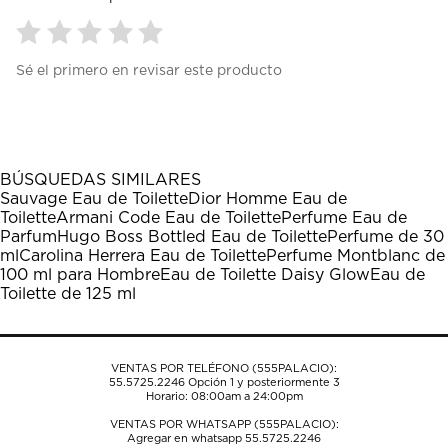
Seleccionar
Seleccionar
Seleccionar
Seleccionar
Seleccionar
Sé el primero en revisar este producto
para
para
para
para
para
calificar
calificar
calificar
calificar
calificar
el
el
el
el
el
artículo
artículo
artículo
artículo
artículo
con
con
con
con
con
1
2
3
4
5
BÚSQUEDAS SIMILARES
estrella
estrellas.
estrellas.
estrellas.
estrellas.
Sauvage Eau de Toilette
Dior Homme Eau de
Esta
Esta
Esta
Esta
Esta
Toilette
Armani Code Eau de Toilette
Perfume Eau de
acción
acción
acción
acción
acción
Parfum
Hugo Boss Bottled Eau de Toilette
Perfume de 30
abrirá
abrirá
abrirá
abrirá
abrirá
ml
Carolina Herrera Eau de Toilette
Perfume Montblanc de
el
el
el
el
el
100 ml para Hombre
Eau de Toilette Daisy Glow
Eau de
formulario
formulario
formulario
formulario
formulario
Toilette de 125 ml
de
de
de
de
de
envío.
envío.
envío.
envío.
envío.
VENTAS POR TELÉFONO (555PALACIO):
55.5725.2246
Opción 1 y posteriormente 3
Horario: 08:00am a 24:00pm
VENTAS POR WHATSAPP (555PALACIO):
Agregar en whatsapp 55.5725.2246