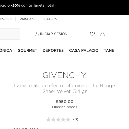
-20%
ocio o
con tu Tarjeta Total
 PALACIO
ARISTOPET
CELEBRA
INICIAR SESIÓN
ÓNICA
GOURMET
DEPORTES
CASA PALACIO
TANE
GIVENCHY
Labial mate de efecto difuminado, Le Rouge
Sheer Velvet, 3.4 gr
$950.00
Quedan pocos
(0)
Sin
puntuación.