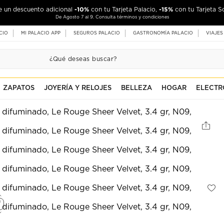
-10%
-15%
de un descuento adicional
con tu Tarjeta Palacio,
con tu Tarjeta S
De Agosto 7 al 9. Consulta términos y condiciones
CIO
MI PALACIO APP
SEGUROS PALACIO
GASTRONOMÍA PALACIO
VIAJES
ZAPATOS
JOYERÍA Y RELOJES
BELLEZA
HOGAR
ELECTR