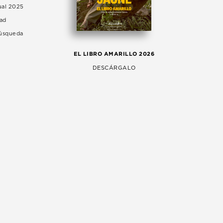
ual 2025
dad
Búsqueda
LA 
EL LIBRO AMARILLO 2026
AG
DESCÁRGALO