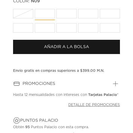
COLOR:
N09
Enlace
en
la
misma
página.
AÑADIR A LA BOLSA
Envío gratis en compras superiores a $399.00 M.N.
PROMOCIONES
Tarjetas Palacio
Hasta
12 mensualidades
con intereses con
*
DETALLE DE PROMOCIONES
PUNTOS PALACIO
Obtén
95
Puntos Palacio con esta compra.