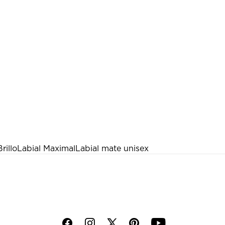
rillo
Labial Maximal
Labial mate unisex
f
i
p
y