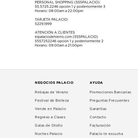
PERSONAL SHOPPING (555PALACIO):
55.5725.2246
opción 1 y posteriormente 3
Horario: 08:00am a 22:00pm
TARJETA PALACIO:
5229.1999
ATENCIÓN A CLIENTES
elpalaciodehierro.com (555PALACIO)
5557252246
opción 1 y posteriormente 2
Horario: 09:00am a 21:00pm
NEGOCIOS PALACIO
AYUDA
Rebajas de Verano
Promociones Bancarias
Festival de Belleza
Preguntas Frecuentes
Vende en Palacio
Garantías
Regreso a Clases
Contacto
Galas de Otoño
Facturación
Noches Palacio
Palacio te escucha