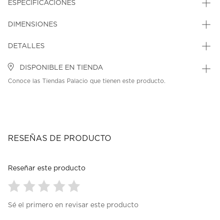
ESPECIFICACIONES
DIMENSIONES
DETALLES
DISPONIBLE EN TIENDA
Conoce las Tiendas Palacio que tienen este producto.
RESEÑAS DE PRODUCTO
Reseñar este producto
Seleccionar
Seleccionar
Seleccionar
Seleccionar
Seleccionar
Sé el primero en revisar este producto
para
para
para
para
para
calificar
calificar
calificar
calificar
calificar