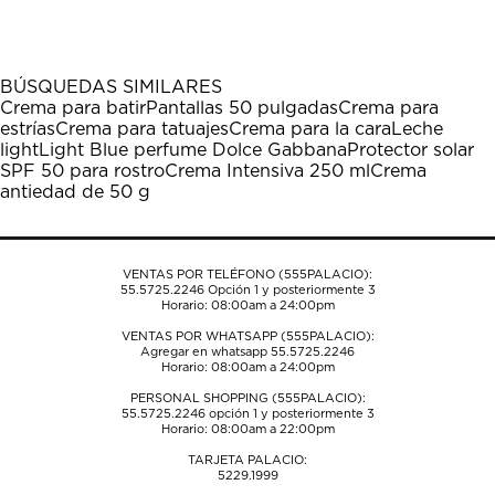
el
el
el
el
el
artículo
artículo
artículo
artículo
artículo
con
con
con
con
con
1
2
3
4
5
BÚSQUEDAS SIMILARES
estrella
estrellas.
estrellas.
estrellas.
estrellas.
Crema para batir
Pantallas 50 pulgadas
Crema para
Esta
Esta
Esta
Esta
Esta
estrías
Crema para tatuajes
Crema para la cara
Leche
acción
acción
acción
acción
acción
light
Light Blue perfume Dolce Gabbana
Protector solar
abrirá
abrirá
abrirá
abrirá
abrirá
SPF 50 para rostro
Crema Intensiva 250 ml
Crema
el
el
el
el
el
antiedad de 50 g
formulario
formulario
formulario
formulario
formulario
de
de
de
de
de
envío.
envío.
envío.
envío.
envío.
VENTAS POR TELÉFONO (555PALACIO):
55.5725.2246
Opción 1 y posteriormente 3
Horario: 08:00am a 24:00pm
VENTAS POR WHATSAPP (555PALACIO):
Agregar en whatsapp 55.5725.2246
Horario: 08:00am a 24:00pm
PERSONAL SHOPPING (555PALACIO):
55.5725.2246
opción 1 y posteriormente 3
Horario: 08:00am a 22:00pm
TARJETA PALACIO:
5229.1999