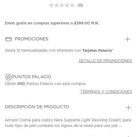
(0)
Sin
puntuación.
Enlace
en
Envío gratis en compras superiores a $399.00 M.N.
la
misma
página.
PROMOCIONES
Tarjetas Palacio
Hasta
12 mensualidades
con intereses con
*
DETALLE DE PROMOCIONES
PUNTOS PALACIO
Obtén
890
Puntos Palacio con esta compra.
TÉRMINOS Y CONDICIONES
DESCRIPCIÓN DE PRODUCTO
Armani Crema para rostro Nera Supreme Light Reviving Cream; para
todo tipo de piel combate los signos de la edad para una piel ...