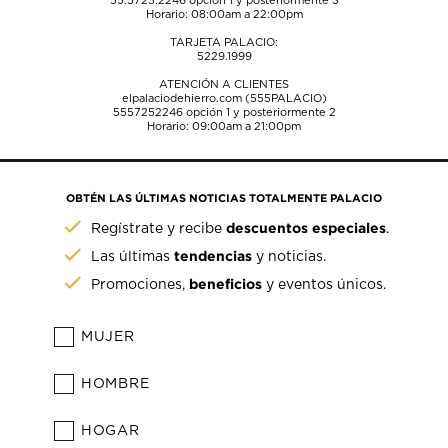
55.5725.2246
opción 1 y posteriormente 3
Horario: 08:00am a 22:00pm
TARJETA PALACIO:
5229.1999
ATENCIÓN A CLIENTES
elpalaciodehierro.com (555PALACIO)
5557252246
opción 1 y posteriormente 2
Horario: 09:00am a 21:00pm
OBTÉN LAS ÚLTIMAS NOTICIAS TOTALMENTE PALACIO
descuentos especiales
Regístrate y recibe
.
tendencias
Las últimas
y noticias.
beneficios
Promociones,
y eventos únicos.
MUJER
HOMBRE
HOGAR