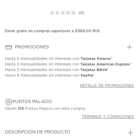
(0)
Sin
puntuación.
Enlace
en
Envío gratis en compras superiores a $399.00 M.N.
la
misma
página.
PROMOCIONES
Tarjetas Palacio
Hasta
6 mensualidades
sin intereses con
*
Tarjetas American Express
Hasta
3 mensualidades
sin intereses con
*
Tarjetas BBVA
Hasta
3 mensualidades
sin intereses con
*
PayPal
Hasta
9 mensualidades
sin intereses con
*
DETALLE DE PROMOCIONES
PUNTOS PALACIO
Obtén
518
Puntos Palacio con esta compra.
TÉRMINOS Y CONDICIONES
DESCRIPCIÓN DE PRODUCTO