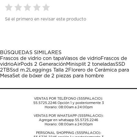
Seleccionar
Seleccionar
Seleccionar
Seleccionar
Seleccionar
Sé el primero en revisar este producto
para
para
para
para
para
calificar
calificar
calificar
calificar
calificar
el
el
el
el
el
artículo
artículo
artículo
artículo
artículo
con
con
con
con
con
1
2
3
4
5
BÚSQUEDAS SIMILARES
estrella
estrellas.
estrellas.
estrellas.
estrellas.
Frascos de vidrio con tapa
Vasos de vidrio
Frascos de
Esta
Esta
Esta
Esta
Esta
vidrio
AirPods 2 Generación
Minisplit 2 toneladas
SSD
acción
acción
acción
acción
acción
2TB
Ssd m.2
Leggings Talla 2
Florero de Cerámica para
abrirá
abrirá
abrirá
abrirá
abrirá
Mesa
Set de bóxer de 2 piezas para hombre
el
el
el
el
el
formulario
formulario
formulario
formulario
formulario
de
de
de
de
de
envío.
envío.
envío.
envío.
envío.
VENTAS POR TELÉFONO (555PALACIO):
55.5725.2246
Opción 1 y posteriormente 3
Horario: 08:00am a 24:00pm
VENTAS POR WHATSAPP (555PALACIO):
Agregar en whatsapp 55.5725.2246
Horario: 08:00am a 24:00pm
PERSONAL SHOPPING (555PALACIO):