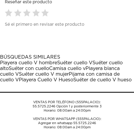
Reseñar este producto
Seleccionar
Seleccionar
Seleccionar
Seleccionar
Seleccionar
Sé el primero en revisar este producto
para
para
para
para
para
calificar
calificar
calificar
calificar
calificar
el
el
el
el
el
artículo
artículo
artículo
artículo
artículo
con
con
con
con
con
1
2
3
4
5
BÚSQUEDAS SIMILARES
estrella
estrellas.
estrellas.
estrellas.
estrellas.
Playera cuello V hombre
Suéter cuello V
Suéter cuello
Esta
Esta
Esta
Esta
Esta
alto
Suéter con cuello
Camisa cuello v
Playera blanca
acción
acción
acción
acción
acción
cuello V
Suéter cuello V mujer
Pijama con camisa de
abrirá
abrirá
abrirá
abrirá
abrirá
cuello V
Playera Cuello V Hueso
Suéter de cuello V hueso
el
el
el
el
el
formulario
formulario
formulario
formulario
formulario
de
de
de
de
de
envío.
envío.
envío.
envío.
envío.
VENTAS POR TELÉFONO (555PALACIO):
55.5725.2246
Opción 1 y posteriormente 3
Horario: 08:00am a 24:00pm
VENTAS POR WHATSAPP (555PALACIO):
Agregar en whatsapp 55.5725.2246
Horario: 08:00am a 24:00pm