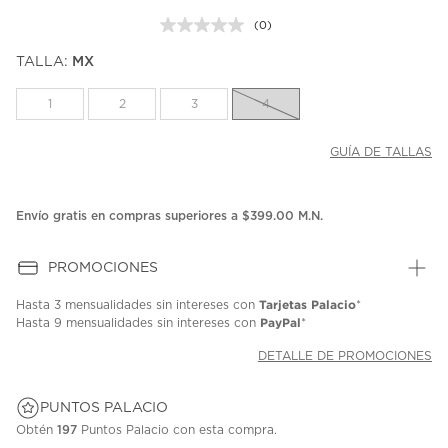
(0)
Sin
puntuación.
TALLA:
MX
Enlace
en
la
1
2
3
4
misma
página.
GUÍA DE TALLAS
Envío gratis en compras superiores a $399.00 M.N.
PROMOCIONES
Tarjetas Palacio
Hasta
3 mensualidades
sin intereses con
*
PayPal
Hasta
9 mensualidades
sin intereses con
*
DETALLE DE PROMOCIONES
PUNTOS PALACIO
Obtén
197
Puntos Palacio con esta compra.