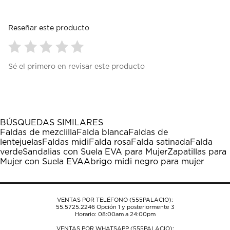
Reseñar este producto
Seleccionar
Seleccionar
Seleccionar
Seleccionar
Seleccionar
Sé el primero en revisar este producto
para
para
para
para
para
calificar
calificar
calificar
calificar
calificar
el
el
el
el
el
artículo
artículo
artículo
artículo
artículo
con
con
con
con
con
1
2
3
4
5
BÚSQUEDAS SIMILARES
estrella
estrellas.
estrellas.
estrellas.
estrellas.
Faldas de mezclilla
Falda blanca
Faldas de
Esta
Esta
Esta
Esta
Esta
lentejuelas
Faldas midi
Falda rosa
Falda satinada
Falda
acción
acción
acción
acción
acción
verde
Sandalias con Suela EVA para Mujer
Zapatillas para
abrirá
abrirá
abrirá
abrirá
abrirá
Mujer con Suela EVA
Abrigo midi negro para mujer
el
el
el
el
el
formulario
formulario
formulario
formulario
formulario
de
de
de
de
de
envío.
envío.
envío.
envío.
envío.
VENTAS POR TELÉFONO (555PALACIO):
55.5725.2246
Opción 1 y posteriormente 3
Horario: 08:00am a 24:00pm
VENTAS POR WHATSAPP (555PALACIO):