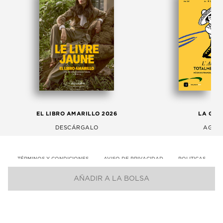
EL LIBRO AMARILLO 2026
LA GAC
DESCÁRGALO
AGOS
TÉRMINOS Y CONDICIONES
AVISO DE PRIVACIDAD
POLITICAS
AÑADIR A LA BOLSA