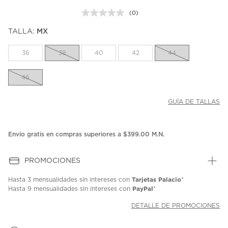
(0)
Sin
puntuación.
TALLA:
MX
Enlace
en
la
36
38
40
42
44
misma
página.
46
GUÍA DE TALLAS
Envío gratis en compras superiores a $399.00 M.N.
PROMOCIONES
Tarjetas Palacio
Hasta
3 mensualidades
sin intereses con
*
PayPal
Hasta
9 mensualidades
sin intereses con
*
DETALLE DE PROMOCIONES