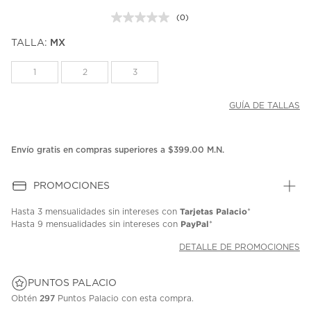
(0)
Sin
puntuación.
TALLA:
MX
Enlace
en
la
1
2
3
misma
página.
GUÍA DE TALLAS
Envío gratis en compras superiores a $399.00 M.N.
PROMOCIONES
Tarjetas Palacio
Hasta
3 mensualidades
sin intereses con
*
PayPal
Hasta
9 mensualidades
sin intereses con
*
DETALLE DE PROMOCIONES
PUNTOS PALACIO
Obtén
297
Puntos Palacio con esta compra.