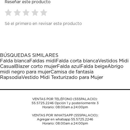
Reseñar este producto
Seleccionar
Seleccionar
Seleccionar
Seleccionar
Seleccionar
Sé el primero en revisar este producto
para
para
para
para
para
calificar
calificar
calificar
calificar
calificar
el
el
el
el
el
artículo
artículo
artículo
artículo
artículo
con
con
con
con
con
1
2
3
4
5
BÚSQUEDAS SIMILARES
estrella
estrellas.
estrellas.
estrellas.
estrellas.
Falda blanca
Faldas midi
Falda corta blanca
Vestidos Midi
Esta
Esta
Esta
Esta
Esta
Casual
Blazer corto mujer
Falda azul
Falda beige
Abrigo
acción
acción
acción
acción
acción
midi negro para mujer
Camisa de fantasía
abrirá
abrirá
abrirá
abrirá
abrirá
Rapsodia
Vestido Midi Texturizado para Mujer
el
el
el
el
el
formulario
formulario
formulario
formulario
formulario
de
de
de
de
de
envío.
envío.
envío.
envío.
envío.
VENTAS POR TELÉFONO (555PALACIO):
55.5725.2246
Opción 1 y posteriormente 3
Horario: 08:00am a 24:00pm
VENTAS POR WHATSAPP (555PALACIO):
Agregar en whatsapp 55.5725.2246
Horario: 08:00am a 24:00pm