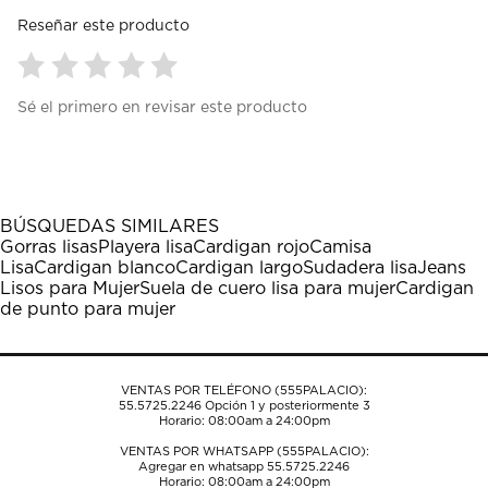
Reseñar este producto
Seleccionar
Seleccionar
Seleccionar
Seleccionar
Seleccionar
Sé el primero en revisar este producto
para
para
para
para
para
calificar
calificar
calificar
calificar
calificar
el
el
el
el
el
artículo
artículo
artículo
artículo
artículo
con
con
con
con
con
1
2
3
4
5
BÚSQUEDAS SIMILARES
estrella
estrellas.
estrellas.
estrellas.
estrellas.
Gorras lisas
Playera lisa
Cardigan rojo
Camisa
Esta
Esta
Esta
Esta
Esta
Lisa
Cardigan blanco
Cardigan largo
Sudadera lisa
Jeans
acción
acción
acción
acción
acción
Lisos para Mujer
Suela de cuero lisa para mujer
Cardigan
abrirá
abrirá
abrirá
abrirá
abrirá
de punto para mujer
el
el
el
el
el
formulario
formulario
formulario
formulario
formulario
de
de
de
de
de
envío.
envío.
envío.
envío.
envío.
VENTAS POR TELÉFONO (555PALACIO):
55.5725.2246
Opción 1 y posteriormente 3
Horario: 08:00am a 24:00pm
VENTAS POR WHATSAPP (555PALACIO):
Agregar en whatsapp 55.5725.2246
Horario: 08:00am a 24:00pm