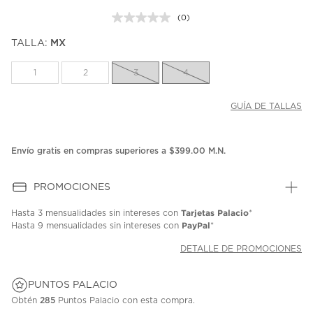
(0)
Sin
puntuación.
TALLA:
MX
Enlace
en
la
1
2
3
4
misma
página.
GUÍA DE TALLAS
Envío gratis en compras superiores a $399.00 M.N.
PROMOCIONES
Tarjetas Palacio
Hasta
3 mensualidades
sin intereses con
*
PayPal
Hasta
9 mensualidades
sin intereses con
*
DETALLE DE PROMOCIONES
PUNTOS PALACIO
Obtén
285
Puntos Palacio con esta compra.