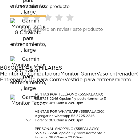
Reseñar este producto
Seleccionar
Seleccionar
Seleccionar
Seleccionar
Seleccionar
Sé el primero en revisar este producto
para
para
para
para
para
calificar
calificar
calificar
calificar
calificar
el
el
el
el
el
artículo
artículo
artículo
artículo
artículo
con
con
con
con
con
1
2
3
4
5
estrella
estrellas.
estrellas.
estrellas.
estrellas.
BÚSQUEDAS SIMILARES
Esta
Esta
Esta
Esta
Esta
Monitor de computadora
Monitor Gamer
Vaso entrenador
acción
acción
acción
acción
acción
Entrenamiento para Correr
Vestido para entrenamiento
abrirá
abrirá
abrirá
abrirá
abrirá
el
el
el
el
el
formulario
formulario
formulario
formulario
formulario
VENTAS POR TELÉFONO (555PALACIO):
55.5725.2246
Opción 1 y posteriormente 3
de
de
de
de
de
Horario: 08:00am a 24:00pm
envío.
envío.
envío.
envío.
envío.
VENTAS POR WHATSAPP (555PALACIO):
Agregar en whatsapp 55.5725.2246
Horario: 08:00am a 24:00pm
PERSONAL SHOPPING (555PALACIO):
55.5725.2246
opción 1 y posteriormente 3
Horario: 08:00am a 22:00pm