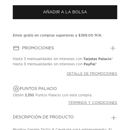
puntuación.
Enlace
AÑADIR A LA BOLSA
en
la
misma
página.
Envío gratis en compras superiores a $399.00 M.N.
PROMOCIONES
Tarjetas Palacio
Hasta
3 mensualidades
sin intereses con
*
PayPal
Hasta
9 mensualidades
sin intereses con
*
DETALLE DE PROMOCIONES
PUNTOS PALACIO
Obtén
3,350
Puntos Palacio con esta compra.
TÉRMINOS Y CONDICIONES
DESCRIPCIÓN DE PRODUCTO
Monitor Garmin Tactix 8 Cerakote para entrenamiento; El