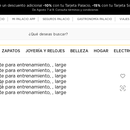
-10%
-15%
de un descuento adicional
con tu Tarjeta Palacio,
con tu Tarjeta S
De Agosto 7 al 9. Consulta términos y condiciones
CIO
MI PALACIO APP
SEGUROS PALACIO
GASTRONOMÍA PALACIO
VIAJES
ZAPATOS
JOYERÍA Y RELOJES
BELLEZA
HOGAR
ELECTR