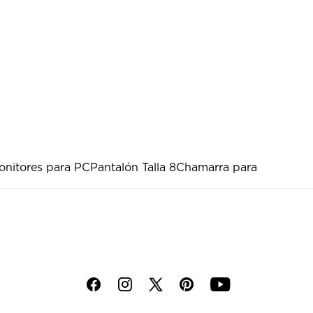
onitores para PC
Pantalón Talla 8
Chamarra para
f
i
p
y