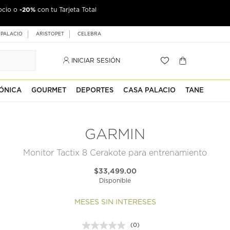
-20%
ocio o
con tu Tarjeta Total
 PALACIO
ARISTOPET
CELEBRA
INICIAR SESIÓN
ÓNICA
GOURMET
DEPORTES
CASA PALACIO
TANE
GARMIN
Monitor Tactix 8 Cerakote para entrenamiento
$33,499.00
Disponible
MESES SIN INTERESES
(0)
Sin