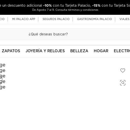
-10%
-15%
de un descuento adicional
con tu Tarjeta Palacio,
con tu Tarjeta S
De Agosto 7 al 9. Consulta términos y condiciones
CIO
MI PALACIO APP
SEGUROS PALACIO
GASTRONOMÍA PALACIO
VIAJES
ZAPATOS
JOYERÍA Y RELOJES
BELLEZA
HOGAR
ELECTR