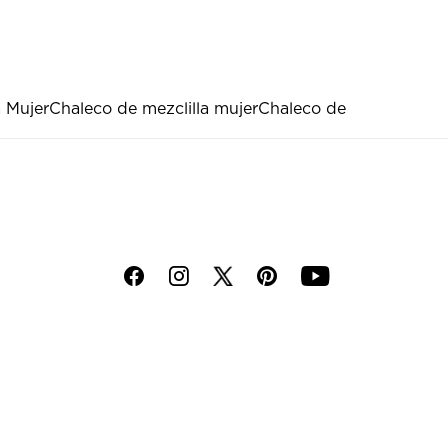
a Mujer
Chaleco de mezclilla mujer
Chaleco de
f
i
p
y