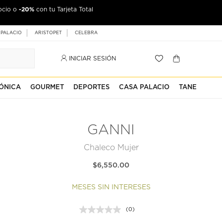
-20%
ocio o
con tu Tarjeta Total
 PALACIO
ARISTOPET
CELEBRA
INICIAR SESIÓN
ÓNICA
GOURMET
DEPORTES
CASA PALACIO
TANE
GANNI
Chaleco Mujer
$6,550.00
MESES SIN INTERESES
(0)
Sin
puntuación.