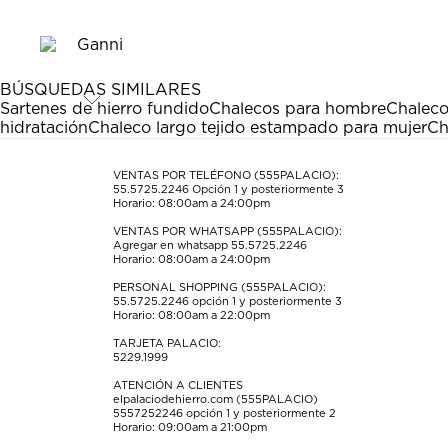
el
el
el
el
el
artículo
artículo
artículo
artículo
artículo
con
con
con
con
con
1
2
3
4
5
estrella
estrellas.
estrellas.
estrellas.
estrellas.
BÚSQUEDAS SIMILARES
Esta
Esta
Esta
Esta
Esta
Sartenes de hierro fundido
Chalecos para hombre
Chaleco
acción
acción
acción
acción
acción
hidratación
Chaleco largo tejido estampado para mujer
Ch
abrirá
abrirá
abrirá
abrirá
abrirá
el
el
el
el
el
formulario
formulario
formulario
formulario
formulario
VENTAS POR TELÉFONO (555PALACIO):
55.5725.2246
Opción 1 y posteriormente 3
de
de
de
de
de
Horario: 08:00am a 24:00pm
envío.
envío.
envío.
envío.
envío.
VENTAS POR WHATSAPP (555PALACIO):
Agregar en whatsapp 55.5725.2246
Horario: 08:00am a 24:00pm
PERSONAL SHOPPING (555PALACIO):
55.5725.2246
opción 1 y posteriormente 3
Horario: 08:00am a 22:00pm
TARJETA PALACIO:
5229.1999
ATENCIÓN A CLIENTES
elpalaciodehierro.com (555PALACIO)
5557252246
opción 1 y posteriormente 2
Horario: 09:00am a 21:00pm