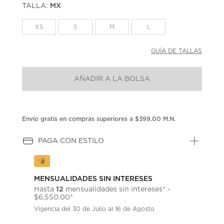
TALLA:
MX
Enlace
en
la
XS
S
M
L
misma
página.
GUÍA DE TALLAS
AÑADIR A LA BOLSA
Envío gratis en compras superiores a $399.00 M.N.
PAGA CON ESTILO
MENSUALIDADES SIN INTERESES
12
Hasta
mensualidades sin intereses* -
$6,550.00*
Vigencia del 30 de Julio al 16 de Agosto