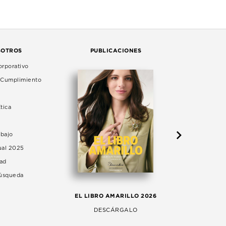
SOTROS
PUBLICACIONES
rporativo
e Cumplimiento
tica
abajo
ual 2025
dad
Búsqueda
LA 
EL LIBRO AMARILLO 2026
AG
DESCÁRGALO