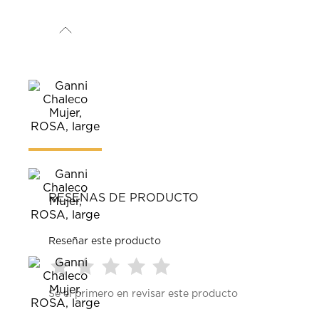
RESEÑAS DE PRODUCTO
Reseñar este producto
Seleccionar
Seleccionar
Seleccionar
Seleccionar
Seleccionar
Sé el primero en revisar este producto
para
para
para
para
para
calificar
calificar
calificar
calificar
calificar