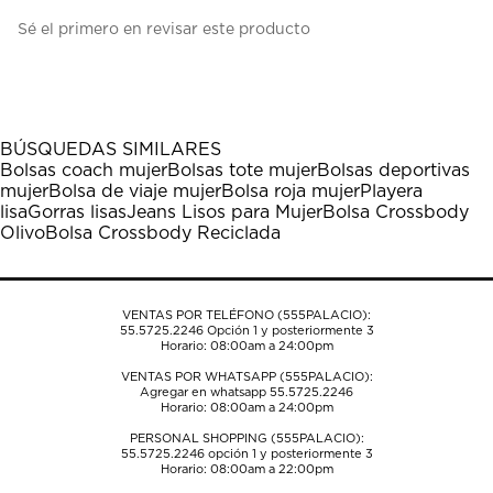
Seleccionar
Seleccionar
Seleccionar
Seleccionar
Seleccionar
Sé el primero en revisar este producto
para
para
para
para
para
calificar
calificar
calificar
calificar
calificar
el
el
el
el
el
artículo
artículo
artículo
artículo
artículo
con
con
con
con
con
1
2
3
4
5
BÚSQUEDAS SIMILARES
estrella
estrellas.
estrellas.
estrellas.
estrellas.
Bolsas coach mujer
Bolsas tote mujer
Bolsas deportivas
Esta
Esta
Esta
Esta
Esta
mujer
Bolsa de viaje mujer
Bolsa roja mujer
Playera
acción
acción
acción
acción
acción
lisa
Gorras lisas
Jeans Lisos para Mujer
Bolsa Crossbody
abrirá
abrirá
abrirá
abrirá
abrirá
Olivo
Bolsa Crossbody Reciclada
el
el
el
el
el
formulario
formulario
formulario
formulario
formulario
de
de
de
de
de
envío.
envío.
envío.
envío.
envío.
VENTAS POR TELÉFONO (555PALACIO):
55.5725.2246
Opción 1 y posteriormente 3
Horario: 08:00am a 24:00pm
VENTAS POR WHATSAPP (555PALACIO):
Agregar en whatsapp 55.5725.2246
Horario: 08:00am a 24:00pm
PERSONAL SHOPPING (555PALACIO):
55.5725.2246
opción 1 y posteriormente 3
Horario: 08:00am a 22:00pm