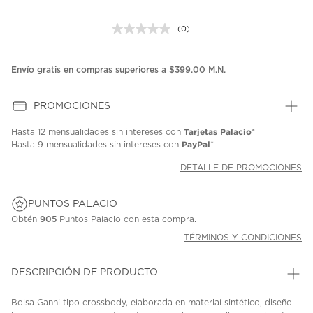
(0)
Sin
puntuación.
Enlace
en
Envío gratis en compras superiores a $399.00 M.N.
la
misma
página.
PROMOCIONES
Tarjetas Palacio
Hasta
12 mensualidades
sin intereses con
*
PayPal
Hasta
9 mensualidades
sin intereses con
*
DETALLE DE PROMOCIONES
PUNTOS PALACIO
Obtén
905
Puntos Palacio con esta compra.
TÉRMINOS Y CONDICIONES
DESCRIPCIÓN DE PRODUCTO
Bolsa Ganni tipo crossbody, elaborada en material sintético, diseño