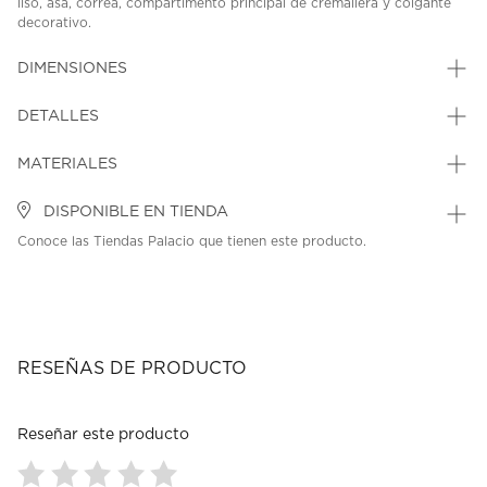
liso, asa, correa, compartimento principal de cremallera y colgante
decorativo.
SKU: 45426996
MODEL: A6976
DIMENSIONES
DETALLES
MATERIALES
DISPONIBLE EN TIENDA
Conoce las Tiendas Palacio que tienen este producto.
RESEÑAS DE PRODUCTO
Reseñar este producto