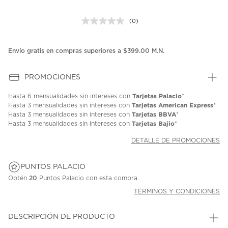
(0)
Sin
puntuación.
Enlace
en
Envío gratis en compras superiores a $399.00 M.N.
la
misma
página.
PROMOCIONES
Tarjetas Palacio
Hasta
6 mensualidades
sin intereses con
*
Tarjetas American Express
Hasta
3 mensualidades
sin intereses con
*
Tarjetas BBVA
Hasta
3 mensualidades
sin intereses con
*
Tarjetas Bajio
Hasta
3 mensualidades
sin intereses con
*
DETALLE DE PROMOCIONES
PUNTOS PALACIO
Obtén
20
Puntos Palacio con esta compra.
TÉRMINOS Y CONDICIONES
DESCRIPCIÓN DE PRODUCTO