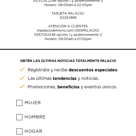
55.5725.2246
opción 1 y posteriormente 3
Horario: 08:00am a 22:00pm
TARJETA PALACIO:
5229.1999
ATENCIÓN A CLIENTES
elpalaciodehierro.com (555PALACIO)
5557252246
opción 1 y posteriormente 2
Horario: 09:00am a 21:00pm
OBTÉN LAS ÚLTIMAS NOTICIAS TOTALMENTE PALACIO
descuentos especiales
Regístrate y recibe
.
tendencias
Las últimas
y noticias.
beneficios
Promociones,
y eventos únicos.
MUJER
HOMBRE
HOGAR