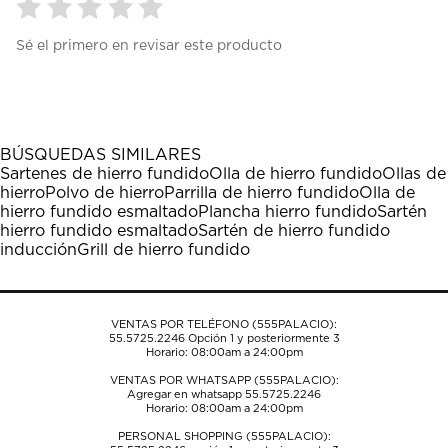
Seleccionar
Seleccionar
Seleccionar
Seleccionar
Seleccionar
Sé el primero en revisar este producto
para
para
para
para
para
calificar
calificar
calificar
calificar
calificar
el
el
el
el
el
artículo
artículo
artículo
artículo
artículo
con
con
con
con
con
1
2
3
4
5
BÚSQUEDAS SIMILARES
estrella
estrellas.
estrellas.
estrellas.
estrellas.
Sartenes de hierro fundido
Olla de hierro fundido
Ollas de
Esta
Esta
Esta
Esta
Esta
hierro
Polvo de hierro
Parrilla de hierro fundido
Olla de
acción
acción
acción
acción
acción
hierro fundido esmaltado
Plancha hierro fundido
Sartén
abrirá
abrirá
abrirá
abrirá
abrirá
hierro fundido esmaltado
Sartén de hierro fundido
el
el
el
el
el
inducción
Grill de hierro fundido
formulario
formulario
formulario
formulario
formulario
de
de
de
de
de
envío.
envío.
envío.
envío.
envío.
VENTAS POR TELÉFONO (555PALACIO):
55.5725.2246
Opción 1 y posteriormente 3
Horario: 08:00am a 24:00pm
VENTAS POR WHATSAPP (555PALACIO):
Agregar en whatsapp 55.5725.2246
Horario: 08:00am a 24:00pm
PERSONAL SHOPPING (555PALACIO):