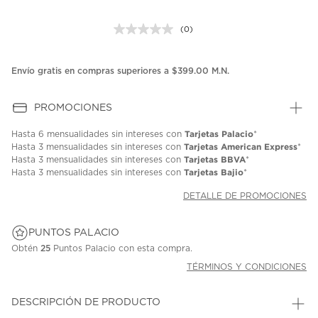
(0)
Sin
puntuación.
Enlace
en
Envío gratis en compras superiores a $399.00 M.N.
la
misma
página.
PROMOCIONES
Tarjetas Palacio
Hasta
6 mensualidades
sin intereses con
*
Tarjetas American Express
Hasta
3 mensualidades
sin intereses con
*
Tarjetas BBVA
Hasta
3 mensualidades
sin intereses con
*
Tarjetas Bajio
Hasta
3 mensualidades
sin intereses con
*
DETALLE DE PROMOCIONES
PUNTOS PALACIO
Obtén
25
Puntos Palacio con esta compra.
TÉRMINOS Y CONDICIONES
DESCRIPCIÓN DE PRODUCTO