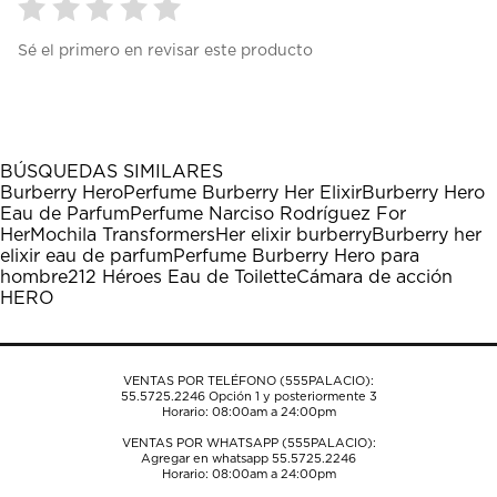
Seleccionar
Seleccionar
Seleccionar
Seleccionar
Seleccionar
Sé el primero en revisar este producto
para
para
para
para
para
calificar
calificar
calificar
calificar
calificar
el
el
el
el
el
artículo
artículo
artículo
artículo
artículo
con
con
con
con
con
1
2
3
4
5
BÚSQUEDAS SIMILARES
estrella
estrellas.
estrellas.
estrellas.
estrellas.
Burberry Hero
Perfume Burberry Her Elixir
Burberry Hero
Esta
Esta
Esta
Esta
Esta
Eau de Parfum
Perfume Narciso Rodríguez For
acción
acción
acción
acción
acción
Her
Mochila Transformers
Her elixir burberry
Burberry her
abrirá
abrirá
abrirá
abrirá
abrirá
elixir eau de parfum
Perfume Burberry Hero para
el
el
el
el
el
hombre
212 Héroes Eau de Toilette
Cámara de acción
formulario
formulario
formulario
formulario
formulario
HERO
de
de
de
de
de
envío.
envío.
envío.
envío.
envío.
VENTAS POR TELÉFONO (555PALACIO):
55.5725.2246
Opción 1 y posteriormente 3
Horario: 08:00am a 24:00pm
VENTAS POR WHATSAPP (555PALACIO):
Agregar en whatsapp 55.5725.2246
Horario: 08:00am a 24:00pm