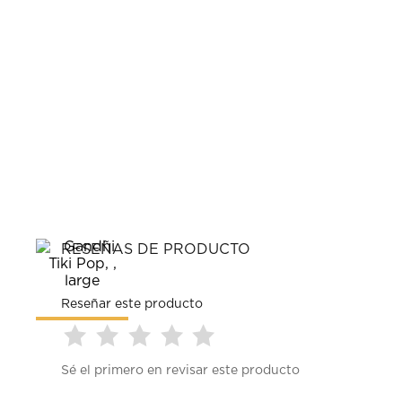
RESEÑAS DE PRODUCTO
Reseñar este producto
Seleccionar
Seleccionar
Seleccionar
Seleccionar
Seleccionar
Sé el primero en revisar este producto
para
para
para
para
para
calificar
calificar
calificar
calificar
calificar