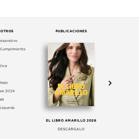
SOTROS
PUBLICACIONES
rporativo
e Cumplimiento
tica
abajo
ual 2024
dad
Búsqueda
LA 
EL LIBRO AMARILLO 2026
AG
DESCÁRGALO