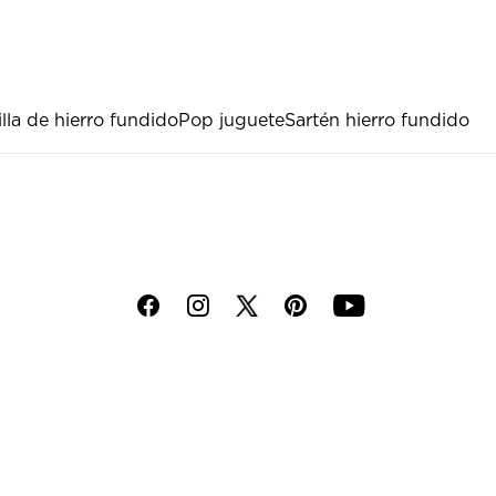
illa de hierro fundido
Pop juguete
Sartén hierro fundido
f
i
p
y