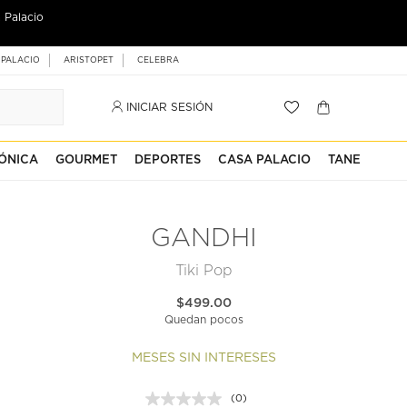
 Palacio
 PALACIO
ARISTOPET
CELEBRA
INICIAR SESIÓN
ÓNICA
GOURMET
DEPORTES
CASA PALACIO
TANE
GANDHI
Tiki Pop
$499.00
Quedan pocos
MESES SIN INTERESES
(0)
Sin