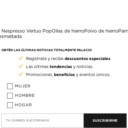
a Nespresso Vertuo Pop
Ollas de hierro
Polvo de hierro
Parr
 esmaltada
OBTÉN LAS ÚLTIMAS NOTICIAS TOTALMENTE PALACIO
descuentos especiales
Regístrate y recibe
.
tendencias
Las últimas
y noticias.
beneficios
Promociones,
y eventos únicos.
MUJER
HOMBRE
HOGAR
SUSCRIBIRME
TU CORREO ELECTRÓNICO