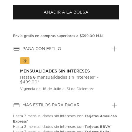
puntuación.
Enlace
AÑADIR A LA BOLSA
en
la
misma
página.
Envío gratis en compras superiores a $399.00 M.N.
PAGA CON ESTILO
MENSUALIDADES SIN INTERESES
6
Hasta
mensualidades sin intereses* -
$499.00*
Vigencia del 16 de Julio al 31 de Diciembre
MÁS ESTILOS PARA PAGAR
Tarjetas American
Hasta
3 mensualidades
sin intereses con
Express
*
Tarjetas BBVA
Hasta
3 mensualidades
sin intereses con
*
Tarjetas Bajio
Hasta
3 mensualidades
sin intereses con
*