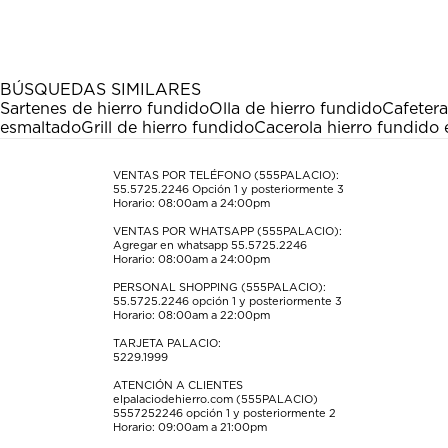
el
el
el
el
el
artículo
artículo
artículo
artículo
artículo
con
con
con
con
con
1
2
3
4
5
estrella
estrellas.
estrellas.
estrellas.
estrellas.
BÚSQUEDAS SIMILARES
Esta
Esta
Esta
Esta
Esta
Sartenes de hierro fundido
Olla de hierro fundido
Cafeter
acción
acción
acción
acción
acción
esmaltado
Grill de hierro fundido
Cacerola hierro fundido
abrirá
abrirá
abrirá
abrirá
abrirá
el
el
el
el
el
formulario
formulario
formulario
formulario
formulario
VENTAS POR TELÉFONO (555PALACIO):
55.5725.2246
Opción 1 y posteriormente 3
de
de
de
de
de
Horario: 08:00am a 24:00pm
envío.
envío.
envío.
envío.
envío.
VENTAS POR WHATSAPP (555PALACIO):
Agregar en whatsapp 55.5725.2246
Horario: 08:00am a 24:00pm
PERSONAL SHOPPING (555PALACIO):
55.5725.2246
opción 1 y posteriormente 3
Horario: 08:00am a 22:00pm
TARJETA PALACIO:
5229.1999
ATENCIÓN A CLIENTES
elpalaciodehierro.com (555PALACIO)
5557252246
opción 1 y posteriormente 2
Horario: 09:00am a 21:00pm