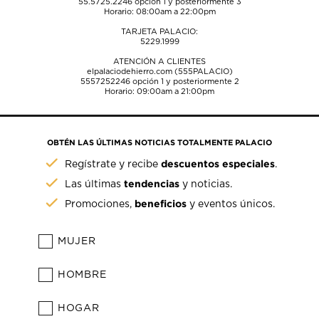
55.5725.2246
opción 1 y posteriormente 3
Horario: 08:00am a 22:00pm
TARJETA PALACIO:
5229.1999
ATENCIÓN A CLIENTES
elpalaciodehierro.com (555PALACIO)
5557252246
opción 1 y posteriormente 2
Horario: 09:00am a 21:00pm
OBTÉN LAS ÚLTIMAS NOTICIAS TOTALMENTE PALACIO
descuentos especiales
Regístrate y recibe
.
tendencias
Las últimas
y noticias.
beneficios
Promociones,
y eventos únicos.
MUJER
HOMBRE
HOGAR