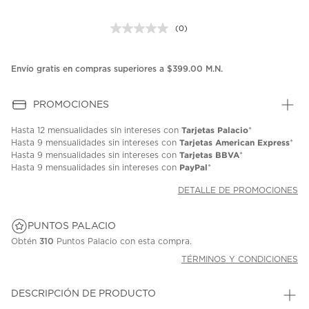
(0)
Sin
puntuación.
Enlace
en
Envío gratis en compras superiores a $399.00 M.N.
la
misma
página.
PROMOCIONES
Tarjetas Palacio
Hasta
12 mensualidades
sin intereses con
*
Tarjetas American Express
Hasta
9 mensualidades
sin intereses con
*
Tarjetas BBVA
Hasta
9 mensualidades
sin intereses con
*
PayPal
Hasta
9 mensualidades
sin intereses con
*
DETALLE DE PROMOCIONES
PUNTOS PALACIO
Obtén
310
Puntos Palacio con esta compra.
TÉRMINOS Y CONDICIONES
DESCRIPCIÓN DE PRODUCTO