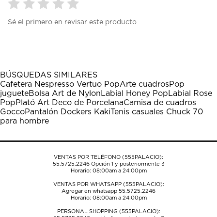
Seleccionar
Seleccionar
Seleccionar
Seleccionar
Seleccionar
Sé el primero en revisar este producto
para
para
para
para
para
calificar
calificar
calificar
calificar
calificar
el
el
el
el
el
artículo
artículo
artículo
artículo
artículo
con
con
con
con
con
1
2
3
4
5
BÚSQUEDAS SIMILARES
estrella
estrellas.
estrellas.
estrellas.
estrellas.
Cafetera Nespresso Vertuo Pop
Arte cuadros
Pop
Esta
Esta
Esta
Esta
Esta
juguete
Bolsa Art de Nylon
Labial Honey Pop
Labial Rose
acción
acción
acción
acción
acción
Pop
Plató Art Deco de Porcelana
Camisa de cuadros
abrirá
abrirá
abrirá
abrirá
abrirá
Gocco
Pantalón Dockers Kaki
Tenis casuales Chuck 70
el
el
el
el
el
para hombre
formulario
formulario
formulario
formulario
formulario
de
de
de
de
de
envío.
envío.
envío.
envío.
envío.
VENTAS POR TELÉFONO (555PALACIO):
55.5725.2246
Opción 1 y posteriormente 3
Horario: 08:00am a 24:00pm
VENTAS POR WHATSAPP (555PALACIO):
Agregar en whatsapp 55.5725.2246
Horario: 08:00am a 24:00pm
PERSONAL SHOPPING (555PALACIO):