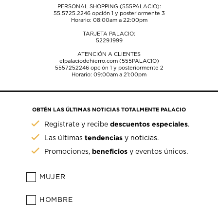
PERSONAL SHOPPING (555PALACIO):
55.5725.2246
opción 1 y posteriormente 3
Horario: 08:00am a 22:00pm
TARJETA PALACIO:
5229.1999
ATENCIÓN A CLIENTES
elpalaciodehierro.com (555PALACIO)
5557252246
opción 1 y posteriormente 2
Horario: 09:00am a 21:00pm
OBTÉN LAS ÚLTIMAS NOTICIAS TOTALMENTE PALACIO
descuentos especiales
Regístrate y recibe
.
tendencias
Las últimas
y noticias.
beneficios
Promociones,
y eventos únicos.
MUJER
HOMBRE