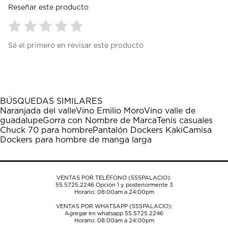
Reseñar este producto
Seleccionar
Seleccionar
Seleccionar
Seleccionar
Seleccionar
Sé el primero en revisar este producto
para
para
para
para
para
calificar
calificar
calificar
calificar
calificar
el
el
el
el
el
artículo
artículo
artículo
artículo
artículo
con
con
con
con
con
1
2
3
4
5
BÚSQUEDAS SIMILARES
estrella
estrellas.
estrellas.
estrellas.
estrellas.
Naranjada del valle
Vino Emilio Moro
Vino valle de
Esta
Esta
Esta
Esta
Esta
guadalupe
Gorra con Nombre de Marca
Tenis casuales
acción
acción
acción
acción
acción
Chuck 70 para hombre
Pantalón Dockers Kaki
Camisa
abrirá
abrirá
abrirá
abrirá
abrirá
Dockers para hombre de manga larga
el
el
el
el
el
formulario
formulario
formulario
formulario
formulario
de
de
de
de
de
envío.
envío.
envío.
envío.
envío.
VENTAS POR TELÉFONO (555PALACIO):
55.5725.2246
Opción 1 y posteriormente 3
Horario: 08:00am a 24:00pm
VENTAS POR WHATSAPP (555PALACIO):
Agregar en whatsapp 55.5725.2246
Horario: 08:00am a 24:00pm