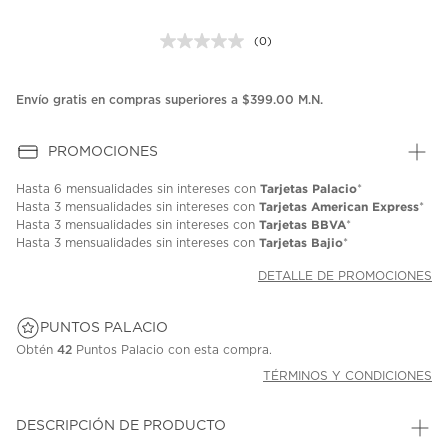
(0)
Sin
puntuación.
Enlace
en
Envío gratis en compras superiores a $399.00 M.N.
la
misma
página.
PROMOCIONES
Tarjetas Palacio
Hasta
6 mensualidades
sin intereses con
*
Tarjetas American Express
Hasta
3 mensualidades
sin intereses con
*
Tarjetas BBVA
Hasta
3 mensualidades
sin intereses con
*
Tarjetas Bajio
Hasta
3 mensualidades
sin intereses con
*
DETALLE DE PROMOCIONES
PUNTOS PALACIO
Obtén
42
Puntos Palacio con esta compra.
TÉRMINOS Y CONDICIONES
DESCRIPCIÓN DE PRODUCTO