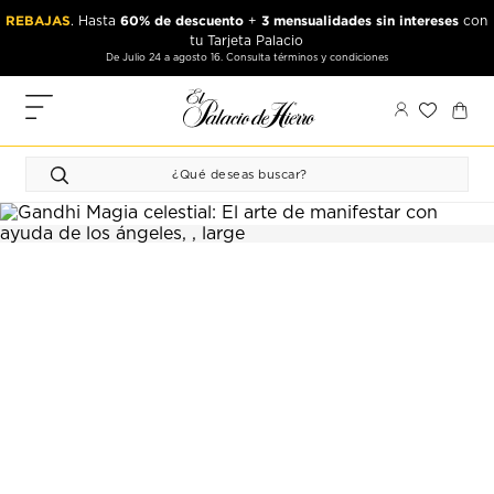
Ir
Ir
REBAJAS
60% de descuento
3 mensualidades sin intereses
. Hasta
+
con
al
al
tu Tarjeta Palacio
contenido
contenido
De Julio 24 a agosto 16. Consulta términos y condiciones
principal
de
pie
MIS
de
PEDIDOS
página
FAVORITOS
PERFIL
DIRECCIONES
MÉTODOS
DE PAGO
CERRAR
SESIÓN