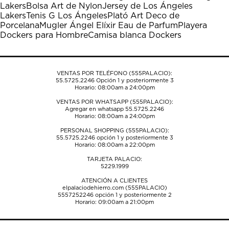
Lakers
Bolsa Art de Nylon
Jersey de Los Ángeles
acción
acción
acción
acción
acción
Lakers
Tenis G Los Ángeles
Plató Art Deco de
abrirá
abrirá
abrirá
abrirá
abrirá
Porcelana
Mugler Ángel Elíxir Eau de Parfum
Playera
el
el
el
el
el
Dockers para Hombre
Camisa blanca Dockers
formulario
formulario
formulario
formulario
formulario
de
de
de
de
de
envío.
envío.
envío.
envío.
envío.
VENTAS POR TELÉFONO (555PALACIO):
55.5725.2246
Opción 1 y posteriormente 3
Horario: 08:00am a 24:00pm
VENTAS POR WHATSAPP (555PALACIO):
Agregar en whatsapp 55.5725.2246
Horario: 08:00am a 24:00pm
PERSONAL SHOPPING (555PALACIO):
55.5725.2246
opción 1 y posteriormente 3
Horario: 08:00am a 22:00pm
TARJETA PALACIO:
5229.1999
ATENCIÓN A CLIENTES
elpalaciodehierro.com (555PALACIO)
5557252246
opción 1 y posteriormente 2
Horario: 09:00am a 21:00pm