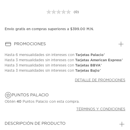
(0)
Sin
puntuación.
Enlace
en
Envío gratis en compras superiores a $399.00 M.N.
la
misma
página.
PROMOCIONES
Tarjetas Palacio
Hasta
6 mensualidades
sin intereses con
*
Tarjetas American Express
Hasta
3 mensualidades
sin intereses con
*
Tarjetas BBVA
Hasta
3 mensualidades
sin intereses con
*
Tarjetas Bajio
Hasta
3 mensualidades
sin intereses con
*
DETALLE DE PROMOCIONES
PUNTOS PALACIO
Obtén
40
Puntos Palacio con esta compra.
TÉRMINOS Y CONDICIONES
DESCRIPCIÓN DE PRODUCTO