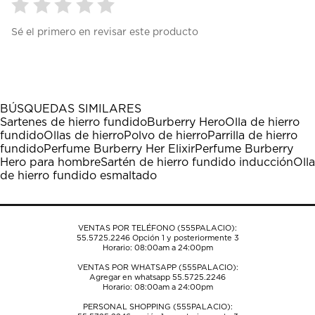
Seleccionar
Seleccionar
Seleccionar
Seleccionar
Seleccionar
Sé el primero en revisar este producto
para
para
para
para
para
calificar
calificar
calificar
calificar
calificar
el
el
el
el
el
artículo
artículo
artículo
artículo
artículo
con
con
con
con
con
1
2
3
4
5
BÚSQUEDAS SIMILARES
estrella
estrellas.
estrellas.
estrellas.
estrellas.
Sartenes de hierro fundido
Burberry Hero
Olla de hierro
Esta
Esta
Esta
Esta
Esta
fundido
Ollas de hierro
Polvo de hierro
Parrilla de hierro
acción
acción
acción
acción
acción
fundido
Perfume Burberry Her Elixir
Perfume Burberry
abrirá
abrirá
abrirá
abrirá
abrirá
Hero para hombre
Sartén de hierro fundido inducción
Olla
el
el
el
el
el
de hierro fundido esmaltado
formulario
formulario
formulario
formulario
formulario
de
de
de
de
de
envío.
envío.
envío.
envío.
envío.
VENTAS POR TELÉFONO (555PALACIO):
55.5725.2246
Opción 1 y posteriormente 3
Horario: 08:00am a 24:00pm
VENTAS POR WHATSAPP (555PALACIO):
Agregar en whatsapp 55.5725.2246
Horario: 08:00am a 24:00pm
PERSONAL SHOPPING (555PALACIO):