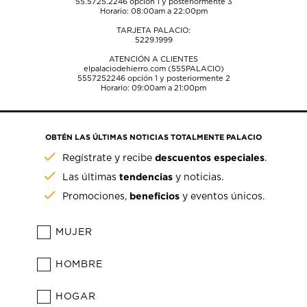
55.5725.2246
opción 1 y posteriormente 3
Horario: 08:00am a 22:00pm
TARJETA PALACIO:
5229.1999
ATENCIÓN A CLIENTES
elpalaciodehierro.com (555PALACIO)
5557252246
opción 1 y posteriormente 2
Horario: 09:00am a 21:00pm
OBTÉN LAS ÚLTIMAS NOTICIAS TOTALMENTE PALACIO
descuentos especiales
Regístrate y recibe
.
tendencias
Las últimas
y noticias.
beneficios
Promociones,
y eventos únicos.
MUJER
HOMBRE
HOGAR