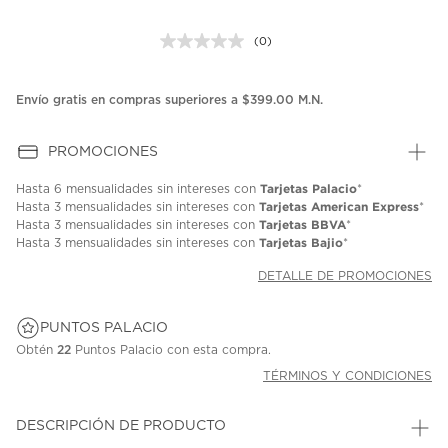
(0)
Sin
puntuación.
Enlace
en
Envío gratis en compras superiores a $399.00 M.N.
la
misma
página.
PROMOCIONES
Tarjetas Palacio
Hasta
6 mensualidades
sin intereses con
*
Tarjetas American Express
Hasta
3 mensualidades
sin intereses con
*
Tarjetas BBVA
Hasta
3 mensualidades
sin intereses con
*
Tarjetas Bajio
Hasta
3 mensualidades
sin intereses con
*
DETALLE DE PROMOCIONES
PUNTOS PALACIO
Obtén
22
Puntos Palacio con esta compra.
TÉRMINOS Y CONDICIONES
DESCRIPCIÓN DE PRODUCTO