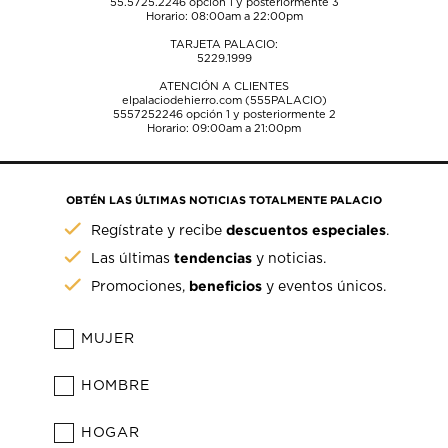
55.5725.2246
opción 1 y posteriormente 3
Horario: 08:00am a 22:00pm
TARJETA PALACIO:
5229.1999
ATENCIÓN A CLIENTES
elpalaciodehierro.com (555PALACIO)
5557252246
opción 1 y posteriormente 2
Horario: 09:00am a 21:00pm
OBTÉN LAS ÚLTIMAS NOTICIAS TOTALMENTE PALACIO
descuentos especiales
Regístrate y recibe
.
tendencias
Las últimas
y noticias.
beneficios
Promociones,
y eventos únicos.
MUJER
HOMBRE
HOGAR