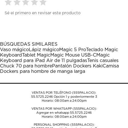
Seleccionar
Seleccionar
Seleccionar
Seleccionar
Seleccionar
Sé el primero en revisar este producto
para
para
para
para
para
calificar
calificar
calificar
calificar
calificar
el
el
el
el
el
artículo
artículo
artículo
artículo
artículo
con
con
con
con
con
1
2
3
4
5
BÚSQUEDAS SIMILARES
estrella
estrellas.
estrellas.
estrellas.
estrellas.
Vaso mágico
Lápiz mágico
Magic 5 Pro
Teclado Magic
Esta
Esta
Esta
Esta
Esta
Keyboard
Tablet Magic
Magic Mouse USB-C
Magic
acción
acción
acción
acción
acción
Keyboard para iPad Air de 11 pulgadas
Tenis casuales
abrirá
abrirá
abrirá
abrirá
abrirá
Chuck 70 para hombre
Pantalón Dockers Kaki
Camisa
el
el
el
el
el
Dockers para hombre de manga larga
formulario
formulario
formulario
formulario
formulario
de
de
de
de
de
envío.
envío.
envío.
envío.
envío.
VENTAS POR TELÉFONO (555PALACIO):
55.5725.2246
Opción 1 y posteriormente 3
Horario: 08:00am a 24:00pm
VENTAS POR WHATSAPP (555PALACIO):
Agregar en whatsapp 55.5725.2246
Horario: 08:00am a 24:00pm
PERSONAL SHOPPING (555PALACIO):