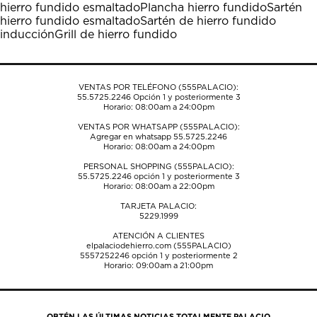
hierro fundido esmaltado
Plancha hierro fundido
Sartén
abrirá
abrirá
abrirá
abrirá
abrirá
hierro fundido esmaltado
Sartén de hierro fundido
el
el
el
el
el
inducción
Grill de hierro fundido
formulario
formulario
formulario
formulario
formulario
de
de
de
de
de
envío.
envío.
envío.
envío.
envío.
VENTAS POR TELÉFONO (555PALACIO):
55.5725.2246
Opción 1 y posteriormente 3
Horario: 08:00am a 24:00pm
VENTAS POR WHATSAPP (555PALACIO):
Agregar en whatsapp 55.5725.2246
Horario: 08:00am a 24:00pm
PERSONAL SHOPPING (555PALACIO):
55.5725.2246
opción 1 y posteriormente 3
Horario: 08:00am a 22:00pm
TARJETA PALACIO:
5229.1999
ATENCIÓN A CLIENTES
elpalaciodehierro.com (555PALACIO)
5557252246
opción 1 y posteriormente 2
Horario: 09:00am a 21:00pm
OBTÉN LAS ÚLTIMAS NOTICIAS TOTALMENTE PALACIO