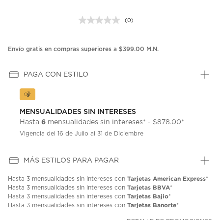
(0)
Sin
puntuación.
Enlace
en
Envío gratis en compras superiores a $399.00 M.N.
la
misma
página.
PAGA CON ESTILO
MENSUALIDADES SIN INTERESES
6
Hasta
mensualidades sin intereses* - $878.00*
Vigencia del 16 de Julio al 31 de Diciembre
MÁS ESTILOS PARA PAGAR
Tarjetas American Express
Hasta
3 mensualidades
sin intereses con
*
Tarjetas BBVA
Hasta
3 mensualidades
sin intereses con
*
Tarjetas Bajio
Hasta
3 mensualidades
sin intereses con
*
Tarjetas Banorte
Hasta
3 mensualidades
sin intereses con
*