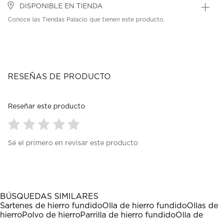
DISPONIBLE EN TIENDA
Conoce las Tiendas Palacio que tienen este producto.
RESEÑAS DE PRODUCTO
Reseñar este producto
Seleccionar
Seleccionar
Seleccionar
Seleccionar
Seleccionar
Sé el primero en revisar este producto
para
para
para
para
para
calificar
calificar
calificar
calificar
calificar
el
el
el
el
el
artículo
artículo
artículo
artículo
artículo
con
con
con
con
con
1
2
3
4
5
BÚSQUEDAS SIMILARES
estrella
estrellas.
estrellas.
estrellas.
estrellas.
Sartenes de hierro fundido
Olla de hierro fundido
Ollas de
Esta
Esta
Esta
Esta
Esta
hierro
Polvo de hierro
Parrilla de hierro fundido
Olla de
acción
acción
acción
acción
acción