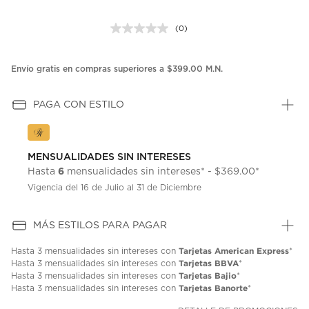
(0)
Sin
puntuación.
Enlace
en
Envío gratis en compras superiores a $399.00 M.N.
la
misma
página.
PAGA CON ESTILO
MENSUALIDADES SIN INTERESES
6
Hasta
mensualidades sin intereses* - $369.00*
Vigencia del 16 de Julio al 31 de Diciembre
MÁS ESTILOS PARA PAGAR
Tarjetas American Express
Hasta
3 mensualidades
sin intereses con
*
Tarjetas BBVA
Hasta
3 mensualidades
sin intereses con
*
Tarjetas Bajio
Hasta
3 mensualidades
sin intereses con
*
Tarjetas Banorte
Hasta
3 mensualidades
sin intereses con
*