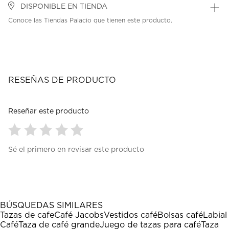
DISPONIBLE EN TIENDA
Conoce las Tiendas Palacio que tienen este producto.
RESEÑAS DE PRODUCTO
Reseñar este producto
Seleccionar
Seleccionar
Seleccionar
Seleccionar
Seleccionar
Sé el primero en revisar este producto
para
para
para
para
para
calificar
calificar
calificar
calificar
calificar
el
el
el
el
el
artículo
artículo
artículo
artículo
artículo
con
con
con
con
con
1
2
3
4
5
BÚSQUEDAS SIMILARES
estrella
estrellas.
estrellas.
estrellas.
estrellas.
Tazas de cafe
Café Jacobs
Vestidos café
Bolsas café
Labial
Esta
Esta
Esta
Esta
Esta
Café
Taza de café grande
Juego de tazas para café
Taza
acción
acción
acción
acción
acción