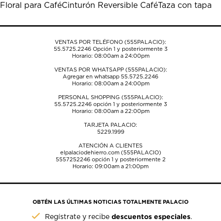
Floral para Café
Cinturón Reversible Café
Taza con tapa
abrirá
abrirá
abrirá
abrirá
abrirá
el
el
el
el
el
formulario
formulario
formulario
formulario
formulario
de
de
de
de
de
VENTAS POR TELÉFONO (555PALACIO):
envío.
envío.
envío.
envío.
envío.
55.5725.2246
Opción 1 y posteriormente 3
Horario: 08:00am a 24:00pm
VENTAS POR WHATSAPP (555PALACIO):
Agregar en whatsapp 55.5725.2246
Horario: 08:00am a 24:00pm
PERSONAL SHOPPING (555PALACIO):
55.5725.2246
opción 1 y posteriormente 3
Horario: 08:00am a 22:00pm
TARJETA PALACIO:
5229.1999
ATENCIÓN A CLIENTES
elpalaciodehierro.com (555PALACIO)
5557252246
opción 1 y posteriormente 2
Horario: 09:00am a 21:00pm
OBTÉN LAS ÚLTIMAS NOTICIAS TOTALMENTE PALACIO
descuentos especiales
Regístrate y recibe
.