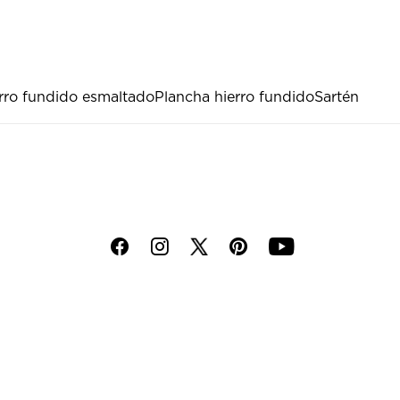
erro fundido esmaltado
Plancha hierro fundido
Sartén
f
i
p
y