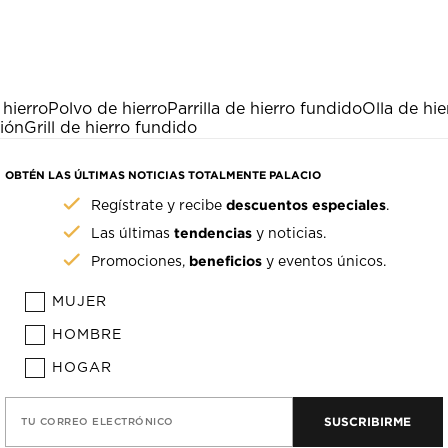
 hierro
Polvo de hierro
Parrilla de hierro fundido
Olla de hi
ión
Grill de hierro fundido
OBTÉN LAS ÚLTIMAS NOTICIAS TOTALMENTE PALACIO
descuentos especiales
Regístrate y recibe
.
tendencias
Las últimas
y noticias.
beneficios
Promociones,
y eventos únicos.
MUJER
HOMBRE
HOGAR
SUSCRIBIRME
TU CORREO ELECTRÓNICO