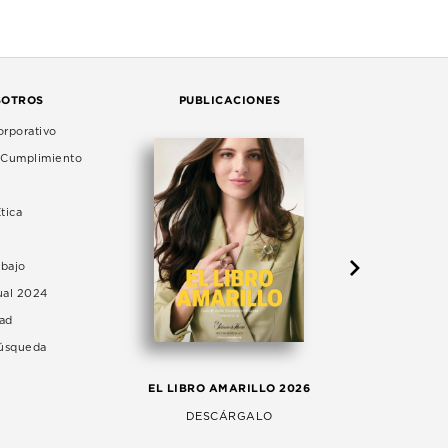
SOTROS
PUBLICACIONES
rporativo
e Cumplimiento
tica
abajo
ual 2024
dad
Búsqueda
LA 
EL LIBRO AMARILLO 2026
AG
DESCÁRGALO