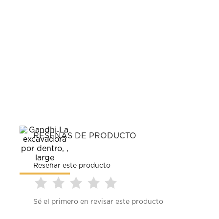
RESEÑAS DE PRODUCTO
Reseñar este producto
Seleccionar
Seleccionar
Seleccionar
Seleccionar
Seleccionar
Sé el primero en revisar este producto
para
para
para
para
para
calificar
calificar
calificar
calificar
calificar