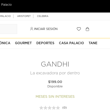
 Palacio
 PALACIO
ARISTOPET
CELEBRA
INICIAR SESIÓN
ÓNICA
GOURMET
DEPORTES
CASA PALACIO
TANE
GANDHI
La excavadora por dentro
$199.00
Disponible
MESES SIN INTERESES
(0)
Sin