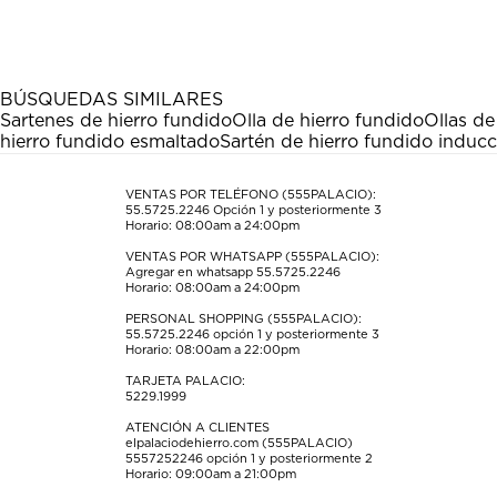
el
el
el
el
el
artículo
artículo
artículo
artículo
artículo
con
con
con
con
con
1
2
3
4
5
estrella
estrellas.
estrellas.
estrellas.
estrellas.
BÚSQUEDAS SIMILARES
Esta
Esta
Esta
Esta
Esta
Sartenes de hierro fundido
Olla de hierro fundido
Ollas de
acción
acción
acción
acción
acción
hierro fundido esmaltado
Sartén de hierro fundido inducc
abrirá
abrirá
abrirá
abrirá
abrirá
el
el
el
el
el
formulario
formulario
formulario
formulario
formulario
VENTAS POR TELÉFONO (555PALACIO):
55.5725.2246
Opción 1 y posteriormente 3
de
de
de
de
de
Horario: 08:00am a 24:00pm
envío.
envío.
envío.
envío.
envío.
VENTAS POR WHATSAPP (555PALACIO):
Agregar en whatsapp 55.5725.2246
Horario: 08:00am a 24:00pm
PERSONAL SHOPPING (555PALACIO):
55.5725.2246
opción 1 y posteriormente 3
Horario: 08:00am a 22:00pm
TARJETA PALACIO:
5229.1999
ATENCIÓN A CLIENTES
elpalaciodehierro.com (555PALACIO)
5557252246
opción 1 y posteriormente 2
Horario: 09:00am a 21:00pm