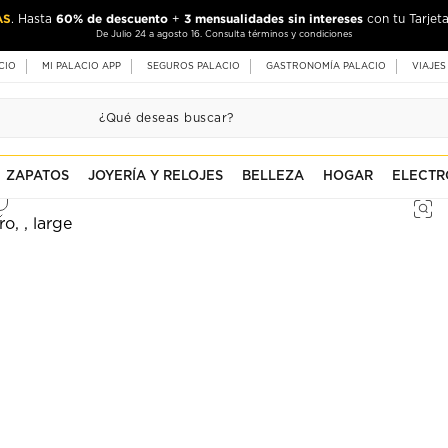
AS
60% de descuento
3 mensualidades sin intereses
. Hasta
+
con tu Tarjeta
De Julio 24 a agosto 16. Consulta términos y condiciones
CIO
MI PALACIO APP
SEGUROS PALACIO
GASTRONOMÍA PALACIO
VIAJES
ZAPATOS
JOYERÍA Y RELOJES
BELLEZA
HOGAR
ELECTR