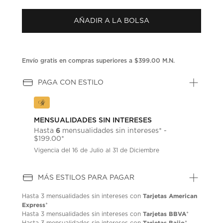
puntuación.
Enlace
AÑADIR A LA BOLSA
en
la
misma
página.
Envío gratis en compras superiores a $399.00 M.N.
PAGA CON ESTILO
MENSUALIDADES SIN INTERESES
6
Hasta
mensualidades sin intereses* -
$199.00*
Vigencia del 16 de Julio al 31 de Diciembre
MÁS ESTILOS PARA PAGAR
Tarjetas American
Hasta
3 mensualidades
sin intereses con
Express
*
Tarjetas BBVA
Hasta
3 mensualidades
sin intereses con
*
Tarjetas Bajio
Hasta
3 mensualidades
sin intereses con
*