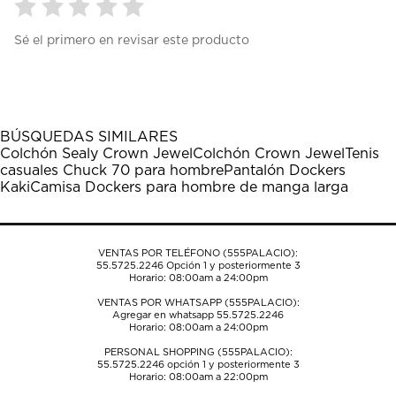
Seleccionar
Seleccionar
Seleccionar
Seleccionar
Seleccionar
Sé el primero en revisar este producto
para
para
para
para
para
calificar
calificar
calificar
calificar
calificar
el
el
el
el
el
artículo
artículo
artículo
artículo
artículo
con
con
con
con
con
1
2
3
4
5
BÚSQUEDAS SIMILARES
estrella
estrellas.
estrellas.
estrellas.
estrellas.
Colchón Sealy Crown Jewel
Colchón Crown Jewel
Tenis
Esta
Esta
Esta
Esta
Esta
casuales Chuck 70 para hombre
Pantalón Dockers
acción
acción
acción
acción
acción
Kaki
Camisa Dockers para hombre de manga larga
abrirá
abrirá
abrirá
abrirá
abrirá
el
el
el
el
el
formulario
formulario
formulario
formulario
formulario
de
de
de
de
de
VENTAS POR TELÉFONO (555PALACIO):
envío.
envío.
envío.
envío.
envío.
55.5725.2246
Opción 1 y posteriormente 3
Horario: 08:00am a 24:00pm
VENTAS POR WHATSAPP (555PALACIO):
Agregar en whatsapp 55.5725.2246
Horario: 08:00am a 24:00pm
PERSONAL SHOPPING (555PALACIO):
55.5725.2246
opción 1 y posteriormente 3
Horario: 08:00am a 22:00pm