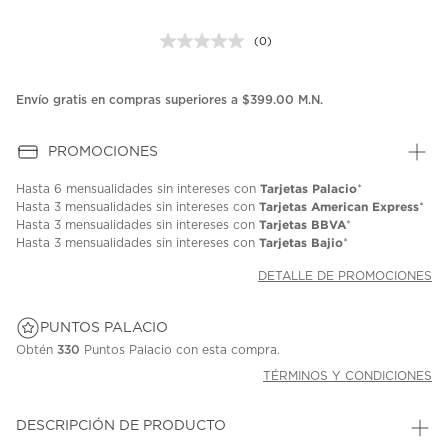
(0)
Sin
puntuación.
Enlace
en
Envío gratis en compras superiores a $399.00 M.N.
la
misma
página.
PROMOCIONES
Tarjetas Palacio
Hasta
6 mensualidades
sin intereses con
*
Tarjetas American Express
Hasta
3 mensualidades
sin intereses con
*
Tarjetas BBVA
Hasta
3 mensualidades
sin intereses con
*
Tarjetas Bajio
Hasta
3 mensualidades
sin intereses con
*
DETALLE DE PROMOCIONES
PUNTOS PALACIO
Obtén
330
Puntos Palacio con esta compra.
TÉRMINOS Y CONDICIONES
DESCRIPCIÓN DE PRODUCTO